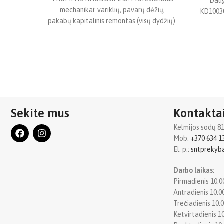
Daug
mechanikai: variklių, pavarų dėžių,
KD10030
pakabų kapitalinis remontas (visų dydžių).
takų
Šiuolaikinis automobilių
aptarnavimas: „Torx“ ir „E-Torx“ varžtų
aptarnavimas (populiarus BMW,
Sekite mus
Kontakta
Kelmijos sodų 81oj
Mob.
+370 634 1
El. p.:
sntpreky
Darbo laikas:
Pirmadienis 10.0
Antradienis 10.0
Trečiadienis 10.0
Ketvirtadienis 10