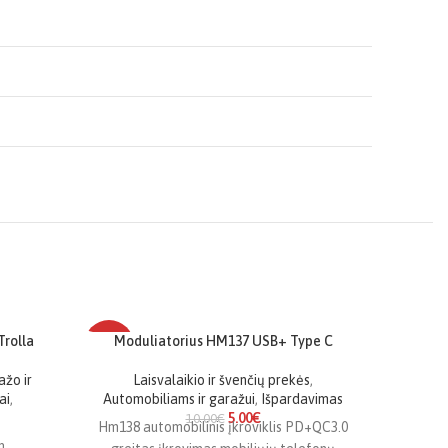
Trolla
Moduliatorius HM137 USB+ Type C
Pneumati
-50%
-12%
ažo ir
Laisvalaikio ir švenčių prekės
,
ai
,
Automobiliams ir garažui
,
Išpardavimas
Autom
5.00
€
ser
10.00
€
Hm138 automobilinis įkroviklis PD+QC3.0
pneum
m