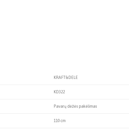
KRAFT&DELE
KD322
Pavarų dėžės pakėlimas
110 cm