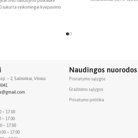
kartinio naudojimo puskaukė
 sukurta veiksmingai kvėpavimo
 apsaugai nuo įvairių pavojų,
įskaitant garus, rūką,
i
Naudingos nuorodos
i. – 2, Salininkai, Vilnius
Pristatymo sąlygos
3041
Gražinimo sąlygos
ba@gmail.com
Privatumo politika
0 – 17.00
0 – 17.00
0 – 17.00
.00 – 17.00