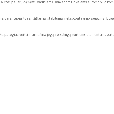
rtas pavarų dėžėms, varikliams, sankaboms ir kitiems automobilio kompon
tema garantuoja ilgaamžiškumą, stabilumą ir eksploatavimo saugumą. Dvigu
žia patogiau veikti ir sumažina jėgą, reikalingą sunkiems elementams pake
s