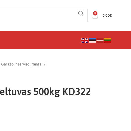
0
0.00
€
Garažo ir serviso įranga
keltuvas 500kg KD322