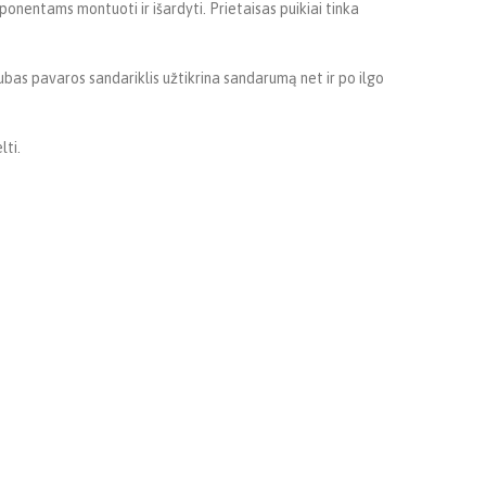
entams montuoti ir išardyti. Prietaisas puikiai tinka
bas pavaros sandariklis užtikrina sandarumą net ir po ilgo
lti.