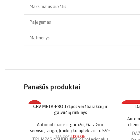
️ Maksimalus aukštis
️ Pajėgumas
️ Matmenys
Panašūs produktai
CRV META-PRO 171pcs veržliarakčių ir
Da
-13%
TOP PRE
galvučių rinkinys
Automo
TOP PREKĖ
Automobiliams ir garažui
,
Garažo ir
chemij
serviso įranga
,
Įrankių komplektai ir dėžės
DAŽ
100.00
€
115.00
€
TRUMPAS NAUDOJIMAS: Profesionalūs