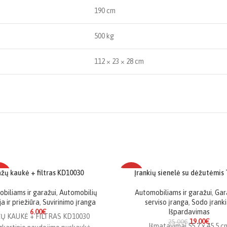
190 cm
500 kg
112 × 23 × 28 cm
žų kaukė + filtras KD10030
Įrankių sienelė su dėžutėmis 
KĖ
-24%
biliams ir garažui
,
Automobilių
Automobiliams ir garažui
,
Gar
NĖRA
a ir priežiūra
,
Suvirinimo įranga
serviso įranga
,
Sodo įranki
6.00
€
Išpardavimas
Ų KAUKĖ + FILTRAS KD10030
19.00
€
25.00
€
Išmatavimai 55,7 x 45,5 c