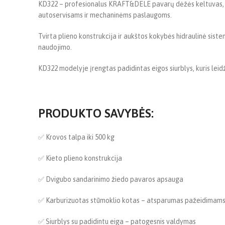
KD322 – profesionalus KRAFT&DELE pavarų dėžės keltuvas, ski
autoservisams ir mechaninėms paslaugoms.
Tvirta plieno konstrukcija ir aukštos kokybės hidraulinė sis
naudojimo.
KD322 modelyje įrengtas padidintas eigos siurblys, kuris leid
PRODUKTO SAVYBĖS:
✅ Krovos talpa iki 500 kg
✅ Kieto plieno konstrukcija
✅ Dvigubo sandarinimo žiedo pavaros apsauga
✅ Karburizuotas stūmoklio kotas – atsparumas pažeidimam
✅ Siurblys su padidintu eiga – patogesnis valdymas