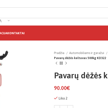
Ą
CIJA
KONTAKTAI
Pradžia
Automobiliams ir garažui
Pavarų dėžės keltuvas 500kg KD322
Pavarų dėžės 
90.00
€
Liko 2