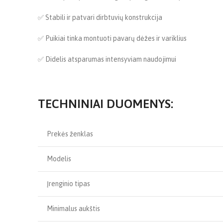
✅ Stabili ir patvari dirbtuvių konstrukcija
✅ Puikiai tinka montuoti pavarų dėžes ir variklius
✅ Didelis atsparumas intensyviam naudojimui
TECHNINIAI DUOMENYS:
️ Prekės ženklas
️ Modelis
️ Įrenginio tipas
️ Minimalus aukštis