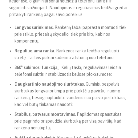
kelionėse, o guminiai šonai neleidžia telefonui iškristi ir
sugadinti važiuojant. Naudojimas ir reguliavimas leidžia greitai
pritaikyti rankeną pagal savo poreikius.
Lengvas surinkimas.
Rankeną labai paprasta montuoti tiek
prie stiklo, prietaisų skydelio, tiek prie kitų kabinos
komponentų;
Reguliuojama ranka.
Rankenos ranka leidžia reguliuoti
strėlę. Tai leis puikiai suderinti atstumą nuo telefono;
360° sukimosi funkcija
„. Kelių taškų reguliavimas leidžia
telefonui suktis ir stabilizuotis keliose plokštumose;
Daugkartinio naudojimo siurbtukas.
Guminis, bespalvis
siurbtukas lengvai prilimpa prie plokščių paviršių, nuėmę
rankeną, tiesiog nuplaukite vandeniu nuo purvo pertekliaus,
kad vėl būtų tinkamas naudoti;
Stabilus, patvarus montavimas.
Papildomas spaustukas
prie pagrindo prispaudžia siurbtuką per visą paviršių, kad
rankena nenuluptų;
Aukšta darbo kokybė.
Pagaminta iš aukštos kokybės