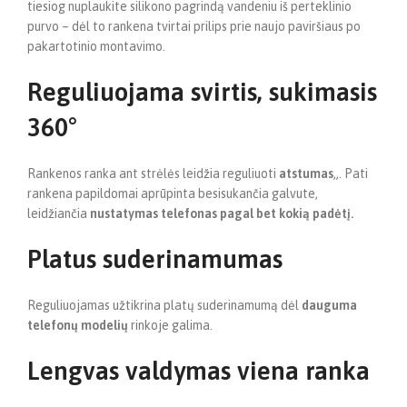
tiesiog nuplaukite silikono pagrindą vandeniu iš perteklinio
purvo – dėl to rankena tvirtai prilips prie naujo paviršiaus po
pakartotinio montavimo.
Reguliuojama svirtis, sukimasis
360°
Rankenos ranka ant strėlės leidžia reguliuoti
atstumas
„. Pati
rankena papildomai aprūpinta besisukančia galvute,
leidžiančia
nustatymas
telefonas pagal bet kokią padėtį.
Platus suderinamumas
Reguliuojamas užtikrina platų suderinamumą dėl
dauguma
telefonų modelių
rinkoje galima.
Lengvas valdymas viena ranka