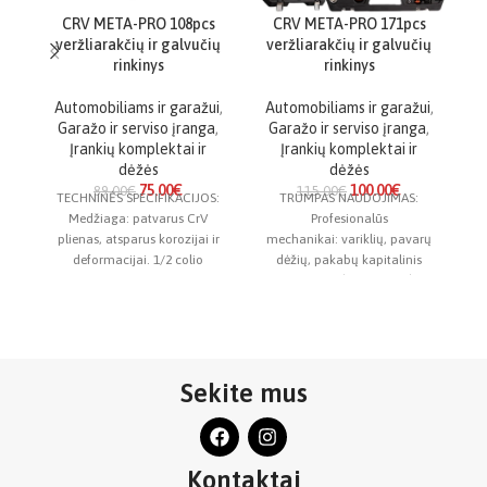
CRV META-PRO 108pcs
CRV META-PRO 171pcs
veržliarakčių ir galvučių
veržliarakčių ir galvučių
rinkinys
rinkinys
A
Automobiliams ir garažui
,
Automobiliams ir garažui
,
Garažo ir serviso įranga
,
Garažo ir serviso įranga
,
Įrankių komplektai ir
Įrankių komplektai ir
dėžės
dėžės
75.00
€
100.00
€
89.00
€
115.00
€
TECHNINĖS SPECIFIKACIJOS:
TRUMPAS NAUDOJIMAS:
Medžiaga: patvarus CrV
Profesionalūs
na
plienas, atsparus korozijai ir
mechanikai: variklių, pavarų
deformacijai. 1/2 colio
dėžių, pakabų kapitalinis
kv
sistema: apima trumpas
remontas (visų dydžių).
įv
galvutes (10–32 mm), ilgas
Šiuolaikinis automobilių
galvutes (14–22 mm)
aptarnavimas: „Torx“ ir „E-
Torx“ varžtų aptarnavimas
(populiarus BMW,
Sekite mus
Kontaktai