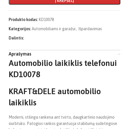
Į KREPŠELĮ
Produkto kodas:
KD10078
Kategorijos:
Automobiliams ir garažui
,
Išpardavimas
Dalintis:
Aprašymas
Automobilio laikiklis telefonui
KD10078
KRAFT&DELE automobilio
laikiklis
Moderni, stilinga rankena ant tvirto, daugkartinio naudojimo
siurbtuko. Patogios rankos garantuoja stabilumą sudėtingose