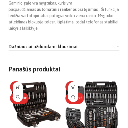
Gaminio gale yra mygtukas, kuris yra
paspaudžiamas
automatinis rankenos pratęsimas
„. Ši funkcija
leidžia vartotojui labai patogiai veikti viena ranka. Mygtuko
atleidimas blokuoja tolesnį išplėtimą, todėl telefonas stabiliai
laikysis laikiklyje.
Dažniausiai užduodami klausimai
Panašūs produktai
-16%
-13%
TOP
TOP PREKĖ
TOP PREKĖ