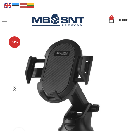
0
0.00
€
-14%