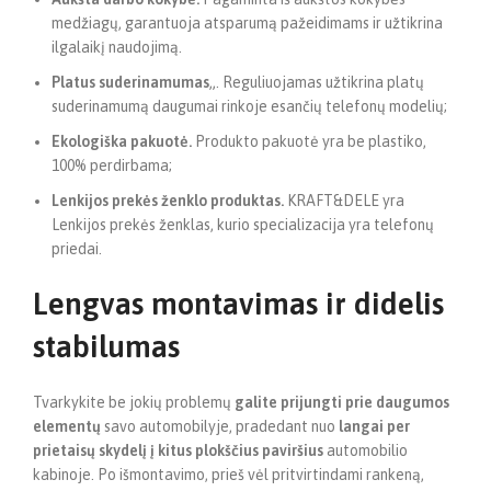
medžiagų, garantuoja atsparumą pažeidimams ir užtikrina
ilgalaikį naudojimą.
Platus suderinamumas
„. Reguliuojamas užtikrina platų
suderinamumą daugumai rinkoje esančių telefonų modelių;
Ekologiška pakuotė.
Produkto pakuotė yra be plastiko,
100% perdirbama;
Lenkijos prekės ženklo produktas.
KRAFT&DELE yra
Lenkijos prekės ženklas, kurio specializacija yra telefonų
priedai.
Lengvas montavimas ir didelis
stabilumas
Tvarkykite be jokių problemų
galite prijungti prie daugumos
elementų
savo automobilyje, pradedant nuo
langai per
prietaisų skydelį į kitus plokščius paviršius
automobilio
kabinoje. Po išmontavimo, prieš vėl pritvirtindami rankeną,