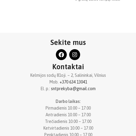
idealiai tinka šlifuoti betoną,
i
akmenį ir keramiką. 5
Sekite mus
Kontaktai
Kelmijos sodų 81oji. – 2, Salininkai, Vilnius
Mob.
+370 634 13041
El. p.:
sntprekyba@gmail.com
Darbo laikas:
Pirmadienis 10.00 – 17.00
Antradienis 10.00 – 17.00
Trečiadienis 10.00 – 17.00
Ketvirtadienis 10.00 – 17.00
Penktadienis 10.00 – 17.00