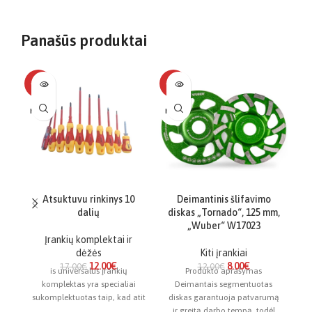
Panašūs produktai
-29%
-33%
-1
NĖRA
NĖRA
Atsuktuvu rinkinys 10
Deimantinis šlifavimo
dalių
diskas „Tornado“, 125 mm,
„Wuber“ W17023
Įrankių komplektai ir
dėžės
Kiti įrankiai
12.00
€
8.00
€
17.00
€
12.00
€
is universalus įrankių
Produkto aprašymas
komplektas yra specialiai
Deimantais segmentuotas
sukomplektuotas taip, kad atit
diskas garantuoja patvarumą
di
ir greitą darbo tempą, todėl
i