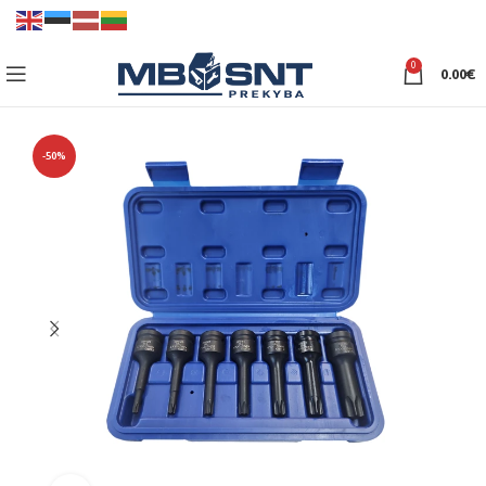
0
0.00
€
-50%