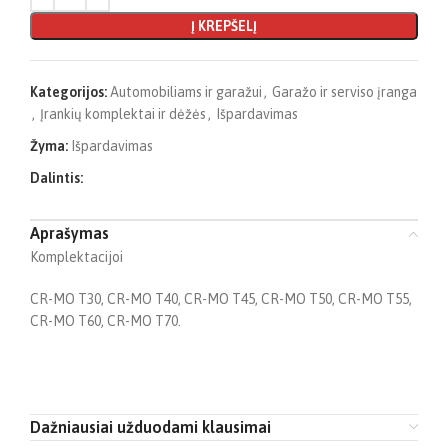
Į KREPŠELĮ
Kategorijos:
Automobiliams ir garažui
,
Garažo ir serviso įranga
,
Įrankių komplektai ir dėžės
,
Išpardavimas
Žyma:
Išpardavimas
Dalintis:
Aprašymas
Komplektacijoi
CR-MO T30, CR-MO T40, CR-MO T45, CR-MO T50, CR-MO T55,
CR-MO T60, CR-MO T70.
Dažniausiai užduodami klausimai