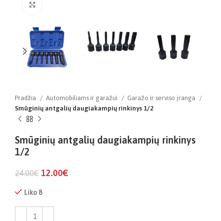
Click to enlarge
Pradžia
Automobiliams ir garažui
Garažo ir serviso įranga
Smūginių antgalių daugiakampių rinkinys 1/2
Smūginių antgalių daugiakampių rinkinys
1/2
12.00
€
24.00
€
Liko 8