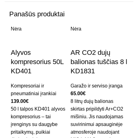
Panašūs produktai
Nėra
Nėra
-8
Alyvos
AR CO2 dujų
LE
kompresorius 50L
balionas tuščias 8 l
36
KD401
KD1831
Bui
ele
Kompresoriai ir
Garažo ir serviso įranga
6.0
pneumatiniai įrankiai
65.00
€
Ypa
139.00
€
8 litrų dujų balionas
nau
50 l talpos KD401 alyvos
skirtas pripildyti Ar+CO2
maž
kompresorius – tai
mišiniu. Jis naudojamas
nei
įrenginys su daugybe
suvirinimui apsauginėje
Spe
pritaikymų, puikiai
atmosferoje naudojant