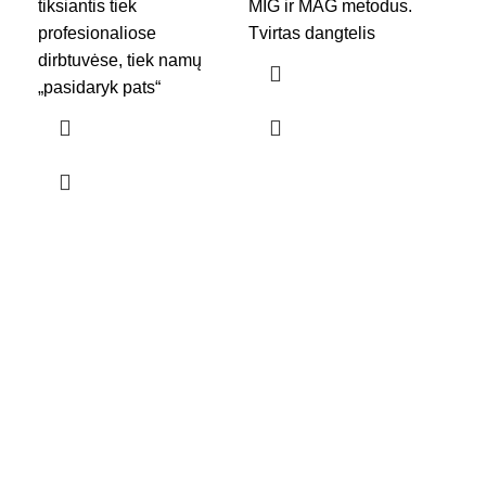
W I
tiksiantis tiek
MIG ir MAG metodus.
profesionaliose
Tvirtas dangtelis
dirbtuvėse, tiek namų
„pasidaryk pats“