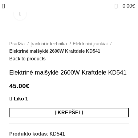
0
0.00
€
Click to enlarge
Pradžia
Įrankiai ir technika
Elektriniai įrankiai
Elektrinė maišyklė 2600W Kraftdele KD541
Back to products
Elektrinė maišyklė 2600W Kraftdele KD541
45.00
€
Liko 1
Į KREPŠELĮ
Produkto kodas:
KD541