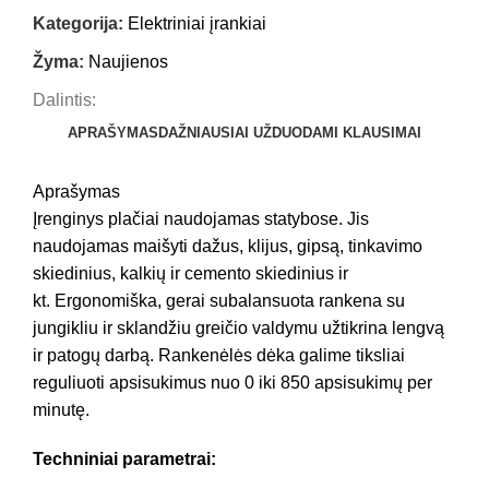
Kategorija:
Elektriniai įrankiai
Žyma:
Naujienos
Dalintis:
APRAŠYMAS
DAŽNIAUSIAI UŽDUODAMI KLAUSIMAI
Aprašymas
Įrenginys plačiai naudojamas statybose. Jis
naudojamas maišyti dažus, klijus, gipsą, tinkavimo
skiedinius, kalkių ir cemento skiedinius ir
kt. Ergonomiška, gerai subalansuota rankena su
jungikliu ir sklandžiu greičio valdymu užtikrina lengvą
ir patogų darbą. Rankenėlės dėka galime tiksliai
reguliuoti apsisukimus nuo 0 iki 850 apsisukimų per
minutę.
Techniniai parametrai: