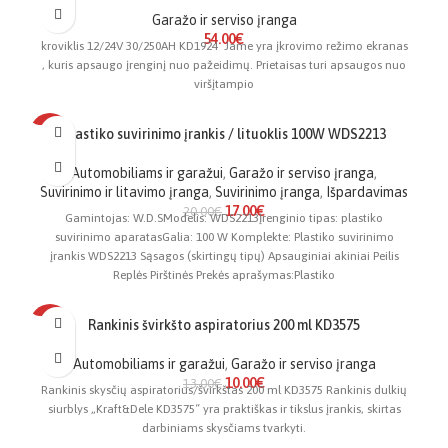
Garažo ir serviso įranga
54.00
€
kroviklis 12/24V 30/250AH KD1924 Jame yra įkrovimo režimo ekranas
, kuris apsaugo įrenginį nuo pažeidimų. Prietaisas turi apsaugos nuo
viršįtampio
Plastiko suvirinimo įrankis / lituoklis 100W WDS2213
-15%
Automobiliams ir garažui
,
Garažo ir serviso įranga
,
Suvirinimo ir litavimo įranga
,
Suvirinimo įranga
,
Išpardavimas
17.00
€
20.00
€
Gamintojas: W.D.SModelis: WDS2213Įrenginio tipas: plastiko
suvirinimo aparatasGalia: 100 W Komplekte: Plastiko suvirinimo
įrankis WDS2213 Sąsagos (skirtingų tipų) Apsauginiai akiniai Peilis
Replės Pirštinės Prekės aprašymas:Plastiko
Rankinis švirkšto aspiratorius 200 ml KD3575
-23%
Automobiliams ir garažui
,
Garažo ir serviso įranga
10.00
€
13.00
€
Rankinis skysčių aspiratorius/švirkštas 200 ml KD3575 Rankinis dulkių
siurblys „Kraft&Dele KD3575“ yra praktiškas ir tikslus įrankis, skirtas
darbiniams skysčiams tvarkyti.