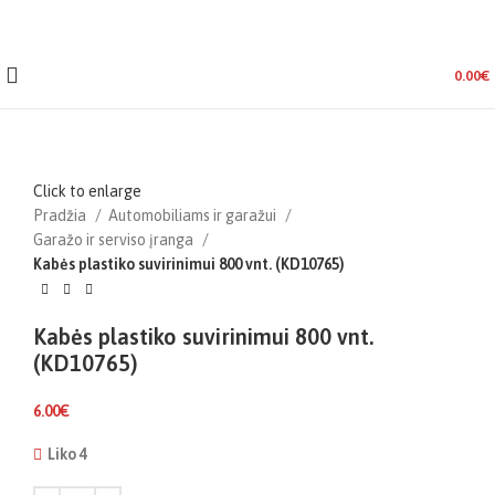
0.00
€
Click to enlarge
Pradžia
Automobiliams ir garažui
Garažo ir serviso įranga
Kabės plastiko suvirinimui 800 vnt. (KD10765)
Kabės plastiko suvirinimui 800 vnt.
(KD10765)
6.00
€
Liko 4