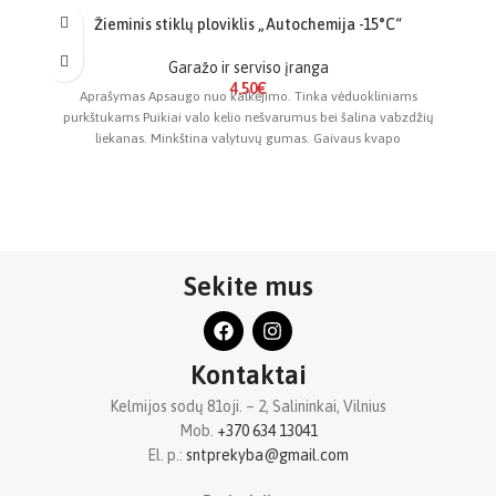
Žieminis stiklų ploviklis „Autochemija -15°C“
NĖRA
Garažo ir serviso įranga
4.50
€
Aprašymas Apsaugo nuo kalkėjimo. Tinka vėduokliniams
purkštukams Puikiai valo kelio nešvarumus bei šalina vabzdžių
liekanas. Minkština valytuvų gumas. Gaivaus kvapo
Sekite mus
Kontaktai
Kelmijos sodų 81oji. – 2, Salininkai, Vilnius
Mob.
+370 634 13041
El. p.:
sntprekyba@gmail.com