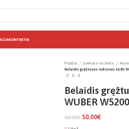
CIJA
KONTAKTAI
Pradžia
Įrankiai ir technika
Akumu
Belaidis gręžtuvas-suktuvas 16,8V
Belaidis gręžt
WUBER W5200
50.00
€
60.00
€
Liko 5