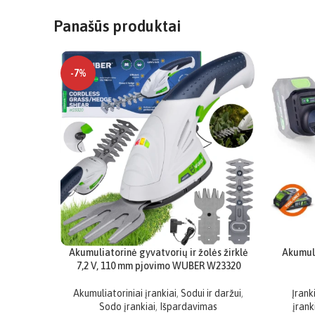
Panašūs produktai
-7%
Akumuliatorinė gyvatvorių ir žolės žirklė
Akumuli
7,2 V, 110 mm pjovimo WUBER W23320
Akumuliatoriniai įrankiai
,
Sodui ir daržui
,
Įrank
Sodo įrankiai
,
Išpardavimas
įrank