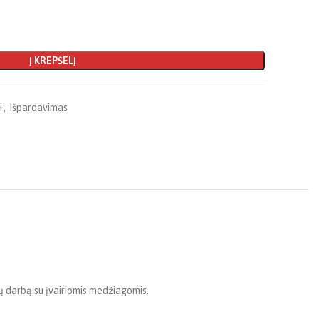
Į KREPŠELĮ
i
,
Išpardavimas
lų darbą su įvairiomis medžiagomis.