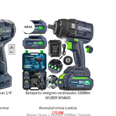
-15%
NĖRA
NĖRA
vas 1/4″
Bešepetis smūginis veržliasukis 1000Nm
Galinga
WUBER W04603
riniai
Akumuliatoriniai įrankiai
Prod
170.00
€
„Wuber Share + System 1000Nm“ belaidis
belaid