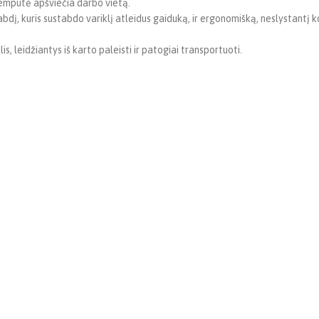
 lemputė apšviečia darbo vietą.
abdį, kuris sustabdo variklį atleidus gaiduką, ir ergonomišką, neslystantį k
is, leidžiantys iš karto paleisti ir patogiai transportuoti.