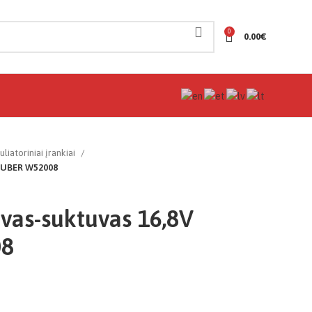
0
0.00
€
liatoriniai įrankiai
 WUBER W52008
uvas-suktuvas 16,8V
8