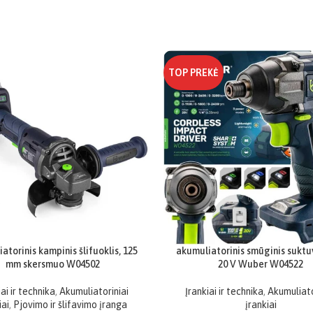
TOP PREKĖ
atorinis kampinis šlifuoklis, 125
akumuliatorinis smūginis suktu
mm skersmuo W04502
20 V Wuber W04522
iai ir technika
,
Akumuliatoriniai
Įrankiai ir technika
,
Akumuliato
iai
,
Pjovimo ir šlifavimo įranga
įrankiai