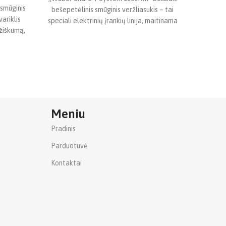
smūginis
bešepetėlinis smūginis veržliasukis – tai
baterijo
ariklis
speciali elektrinių įrankių linija, maitinama
prival
mžiškumą,
UNIVERSALIOMIS didelės talpos ir
 Galingas
Meniu
Pradinis
Parduotuvė
Kontaktai