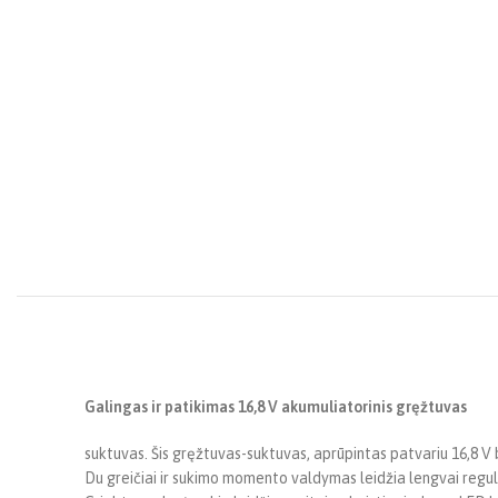
Galingas ir patikimas 16,8 V akumuliatorinis gręžtuvas
suktuvas. Šis gręžtuvas-suktuvas, aprūpintas patvariu 16,8 V 
Du greičiai ir sukimo momento valdymas leidžia lengvai regu