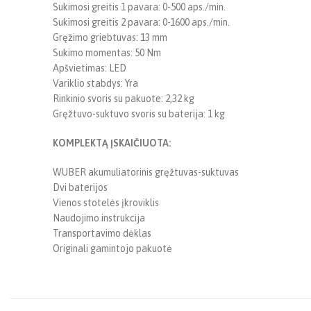
Sukimosi greitis 1 pavara: 0-500 aps./min.
Sukimosi greitis 2 pavara: 0-1600 aps./min.
Gręžimo griebtuvas: 13 mm
Sukimo momentas: 50 Nm
Apšvietimas: LED
Variklio stabdys: Yra
Rinkinio svoris su pakuote: 2,32 kg
Gręžtuvo-suktuvo svoris su baterija: 1 kg
KOMPLEKTĄ ĮSKAIČIUOTA:
WUBER akumuliatorinis gręžtuvas-suktuvas
Dvi baterijos
Vienos stotelės įkroviklis
Naudojimo instrukcija
Transportavimo dėklas
Originali gamintojo pakuotė