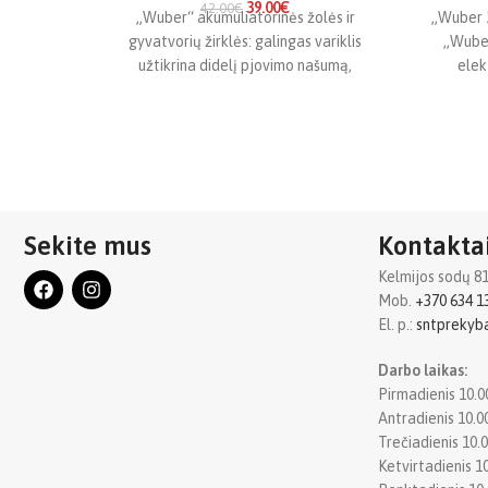
39.00
€
42.00
€
„Wuber“ akumuliatorinės žolės ir
„Wuber 2
gyvatvorių žirklės: galingas variklis
„Wuber
užtikrina didelį pjovimo našumą,
elek
pagreitindamas peilio greitį iki 1100
UNI
aps./min., todėl žirklės
Sekite mus
Kontakta
Kelmijos sodų 81oj
Mob.
+370 634 1
El. p.:
sntpreky
Darbo laikas:
Pirmadienis 10.0
Antradienis 10.0
Trečiadienis 10.0
Ketvirtadienis 10