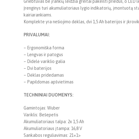
Griebtuvas be įrankių leidžia greitai pakeisti priedus, o LED
Įrenginys turi akumuliatoriaus lygio indikatorių, įmontuotą st
kairiarankiams.
Komplekte yra nešiojimo dėklas, dvi 1,5 Ah baterijos ir įkrovikl
PRIVALUMAI:
– Ergonomiška forma
– Lengvas ir patogus
– Didelė variklio galia
– Dvi baterijos
– Dėklas pridedamas
– Papildomas apšvietimas
TECHNINIAI DUOMENYS:
Gamintojas: Wuber
Variklis: Bešepetis
Akumuliatoriaus talpa: 2x 1,5 Ah
Akumuliatoriaus įtampa: 16,8 V
Sankabos reguliavimas: 21+1>