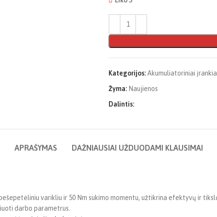
Kategorijos:
Akumuliatoriniai įrankia
Žyma:
Naujienos
Dalintis:
APRAŠYMAS
DAŽNIAUSIAI UŽDUODAMI KLAUSIMAI
bešepetėliniu varikliu ir 50 Nm sukimo momentu, užtikrina efektyvų ir tiks
liuoti darbo parametrus.