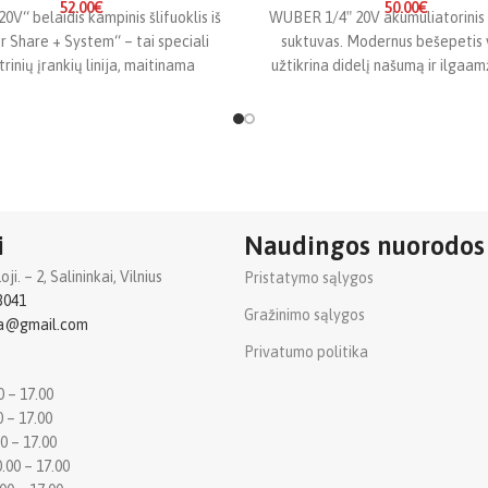
52.00
€
50.00
€
0V“ belaidis kampinis šlifuoklis iš
WUBER 1/4″ 20V akumuliatorinis 
 Share + System“ – tai speciali
suktuvas. Modernus bešepetis v
trinių įrankių linija, maitinama
užtikrina didelį našumą ir ilgaa
VERSALIOMIS didelės talpos
nereikalaujant keisti šepetėlių.
sukimo momentas
i
Naudingos nuorodos
i. – 2, Salininkai, Vilnius
Pristatymo sąlygos
3041
Gražinimo sąlygos
ba@gmail.com
Privatumo politika
0 – 17.00
0 – 17.00
0 – 17.00
.00 – 17.00