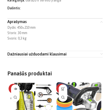
Kategorija:
Garažo ir serviso įranga
Dalintis:
Aprašymas
Dydis: 450×210 mm
Storis: 30 mm
Svoris: 0,3 kg
Dažniausiai užduodami klausimai
Panašūs produktai
-12%
-17%
-1
NĖRA
TOP