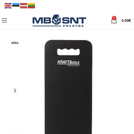
0
0.00
€
NĖRA