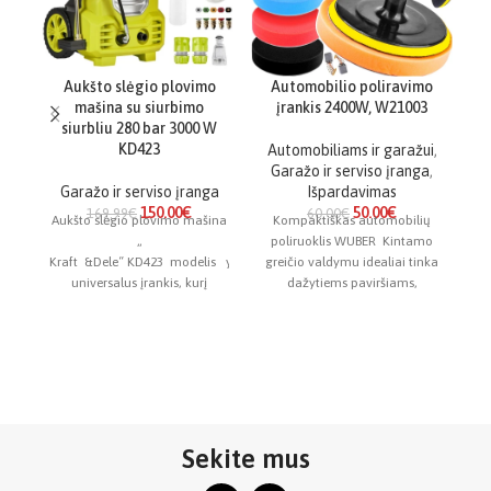
Aukšto slėgio plovimo
Automobilio poliravimo
mašina su siurbimo
įrankis 2400W, W21003
v
siurbliu 280 bar 3000 W
KD423
Automobiliams ir garažui
,
Garažo ir serviso įranga
,
A
Garažo ir serviso įranga
Išpardavimas
G
150.00
€
50.00
€
169.99
€
60.00
€
Aukšto slėgio plovimo mašina
Kompaktiškas automobilių
„
poliruoklis WUBER Kintamo
Kraft &Dele“ KD423 modelis yra
greičio valdymu idealiai tinka
T
universalus įrankis, kurį
dažytiems paviršiams,
galima naudoti įvairiems
medienai, metalui ir plastikui
p
valymo ir priežiūros darbams.
šlifuoti ir poliruoti. Galingas
Jis naudojamas fasadams,
2400
terasoms,
Sekite mus