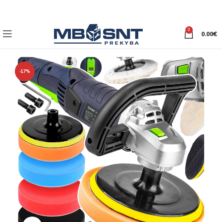
0
0.00
€
-17%