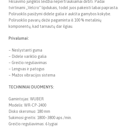
Fiksavimo jungiklis leidžia nepertraukiamai dirbti. Padai
tvirtinami „Velcro“ lipdukais, todėl juos pakeisti labai paprasta.
Poliruoklis pasižymi didele galia ir aukšta gamybos kokybe.
Poliruoklio pavarų dėžė pagaminta iš 100 % metalinių
komponentų, kad tarnautų dar ilgiau.
Privalumai:
– Neslystanti guma
– Didelė variklio galia
– Greičio reguliavimas
– Lengvas ir patogus
– Mažos vibracijos sistema
TECHNINIAI DUOMENYS:
Gamintojas: WUBER
Modelis: WR-CP-2400
Disko skersmuo: 180 mm
Sukimosi greitis: 1800–3800 aps./min.
Greičio reguliavimas: 6 lygiai