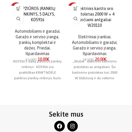
APŽIŪROS ĮRANKIŲ
Elektrinis karšto oro
-23%
-31%
RINKINYS, 5 DALYS,
pistoletas 2000 W + 4
KD5916
keičiami antgaliai
W20110
Automobiliams ir garažui
,
Garažo ir serviso įranga
,
Elektriniai įrankiai
,
A
Įrankių komplektai ir
Automobiliams ir garažui
,
dėžės
,
Priedai
,
Garažo ir serviso įranga
,
WU
Išpardavimas
Išpardavimas
10.00
€
20.00
€
13.00
€
29.00
€
KD5916 5 dalių patikros įrankių
„Wuber“ elektrinis kaitinimo
rinkinys KD5916 yra
pistoletas su antgaliais. Šis
į
praktiškas KRAFT&DELE
kaitinimo pistoletas turi 2000
patikros įrankių rinkinys, kuris
W šildytuvą ir du veikimo
žymiai supaprastina
greičius: I greitis –
diagnostiką ir remonto
Sekite mus