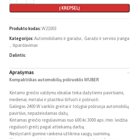
Į KREPŠELĮ
Produkto kodas:
W21003
Kategorijos:
Automobiliams ir garažui
,
Garažo ir serviso įranga
,
Išpardavimas
Dalintis:
Aprašymas
Kompaktiškas automobilių poliruoklis WUBER
Kintamo greičio valdymu idealiai tinka dažytiems paviršiams,
medienai, metalui ir plastikui šlifuoti ir poliruoti.
Galingas 2400 W variklis greitai ir tolygiai poliruoja automobilių
paviršius, nepažeisdamas dažų.
Kintamas greičio reguliavimas nuo 600 iki 3000 aps./min. leidžia
reguliuoti greitį pagal atliekamą darbą.
Neslystanti guminė rankena užtikrina saugų suėmimą.