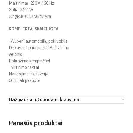
Maitinimas: 230 V / 50 Hz
Galia: 2400 W
Jungiklis su užraktu: yra
KOMPLEKTĄ ĮSKAIČIUOTA:
„Wuber“ automobilių poliruoklis
Diskas su lipnia juosta Poliravimo
veltinis
Poliravimo kempinė x4
Tvirtinimo raktai
Naudojimo instrukcija
Originali pakuotė
Dažniausiai užduodami klausimai
Panašūs produktai