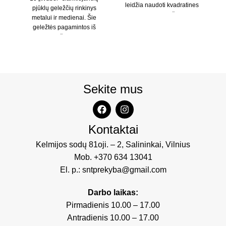
leidžia naudoti kvadratines
pjūklų geležčių rinkinys
gr
galvutes, kurių dydžiai yra 1/4,
metalui ir medienai. Šie
3/8 ir 1/2. Šiuos
geležtės pagamintos iš
patvarių medžiagų, tokių kaip
k
anglinis ir bimetalinis
Sekite mus
Kontaktai
Kelmijos sodų 81oji. – 2, Salininkai, Vilnius
Mob.
+370 634 13041
El. p.:
sntprekyba@gmail.com
Darbo laikas:
Pirmadienis 10.00 – 17.00
Antradienis 10.00 – 17.00