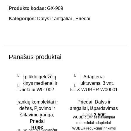
Produkto kodas:
GX-909
Kategorijos:
Dalys ir antgaliai
,
Priedai
Panašūs produktai
-13%
NĖ
10 pjūklo geležčių
Adapteriai
rinkinys medienai ir
atsuktuvams, 3 vnt.
metalui W01002
HEX WUBER W00001
W
Įrankių komplektai ir
Priedai
,
Dalys ir
dėžės
,
Pjovimo ir
antgaliai
,
Išpardavimas
šlifavimo įranga
,
3.50
€
4.00
€
WUBER 1/4″ šešiakampiai
Priedai
redukciniai adapteriai.
9.00
€
WUBER redukcinis rinkinys
10 „Wuber“ slankiojančių
Š