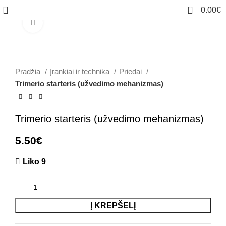
0
0.00
€
Click to enlarge
Pradžia
Įrankiai ir technika
Priedai
Trimerio starteris (užvedimo mehanizmas)
Trimerio starteris (užvedimo mehanizmas)
5.50
€
Liko 9
Į KREPŠELĮ