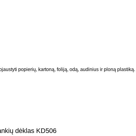
austyti popierių, kartoną, foliją, odą, audinius ir ploną plastiką.
įrankių dėklas KD506