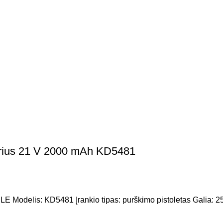
torius 21 V 2000 mAh KD5481
s: KD5481 Įrankio tipas: purškimo pistoletas Galia: 250 W