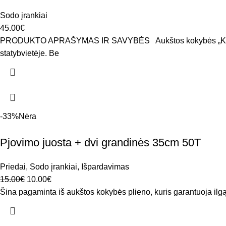
Sodo įrankiai
45.00
€
PRODUKTO APRAŠYMAS IR SAVYBĖS Aukštos kokybės „Kraft&Dele
statybvietėje. Be
-33%
Nėra
Pjovimo juosta + dvi grandinės 35cm 50T
Priedai
,
Sodo įrankiai
,
Išpardavimas
15.00
€
10.00
€
Šina pagaminta iš aukštos kokybės plieno, kuris garantuoja ilgą