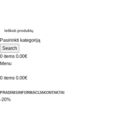
ADD ANYTHING HERE OR JUST REMOVE IT…
Pasirinkti kategoriją
Search
0
items
0.00
€
Menu
0
items
0.00
€
Produktų kategorijos
PRADINIS
INFORMACIJA
KONTAKTAI
-20%