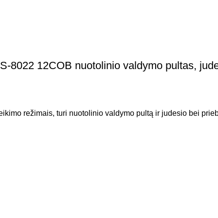
-8022 12COB nuotolinio valdymo pultas, judesio
mo režimais, turi nuotolinio valdymo pultą ir judesio bei priebl