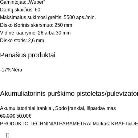
Gamintojas: „Wuber“
Dantų skaičius: 60
Maksimalus sukimosi greitis: 5500 aps./min.
Disko išorinis skersmuo: 250 mm
Vidinė kiaurymė: 26 arba 30 mm
Disko storis: 2,6 mm
Panašūs produktai
-17%
Nėra
Akumuliatorinis purškimo pistoletas/puleviza
Akumuliatoriniai įrankiai
,
Sodo įrankiai
,
Išpardavimas
60.00
€
50.00
€
PRODUKTO TECHNINIAI PARAMETRAI Markas: KRAFT&DELE Modeli