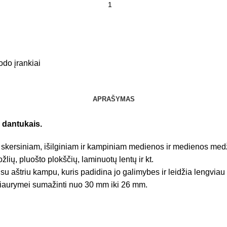
odo įrankiai
APRAŠYMAS
 dantukais.
s skersiniam, išilginiam ir kampiniam medienos ir medienos med
žlių, pluošto plokščių, laminuotų lentų ir kt.
s su aštriu kampu, kuris padidina jo galimybes ir leidžia lengvi
 kiaurymei sumažinti nuo 30 mm iki 26 mm.