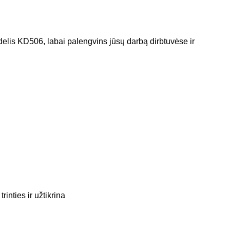
 KD506, labai palengvins jūsų darbą dirbtuvėse ir
inties ir užtikrina