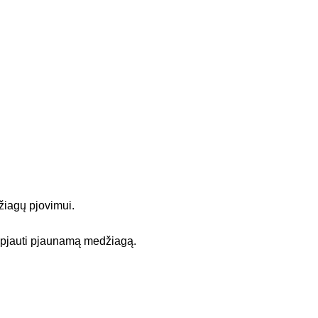
žiagų pjovimui.
au pjauti pjaunamą medžiagą.