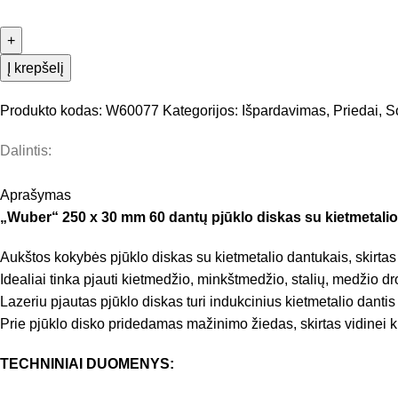
Į krepšelį
Produkto kodas:
W60077
Kategorijos:
Išpardavimas
,
Priedai
,
S
Dalintis:
Aprašymas
„Wuber“ 250 x 30 mm 60 dantų pjūklo diskas su kietmetalio
Aukštos kokybės pjūklo diskas su kietmetalio dantukais, skirta
Idealiai tinka pjauti kietmedžio, minkštmedžio, stalių, medžio dro
Lazeriu pjautas pjūklo diskas turi indukcinius kietmetalio danti
Prie pjūklo disko pridedamas mažinimo žiedas, skirtas vidinei
TECHNINIAI DUOMENYS: