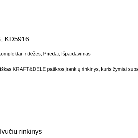
, KD5916
komplektai ir dėžės
,
Priedai
,
Išpardavimas
iškas KRAFT&DELE patikros įrankių rinkinys, kuris žymiai supa
vučių rinkinys