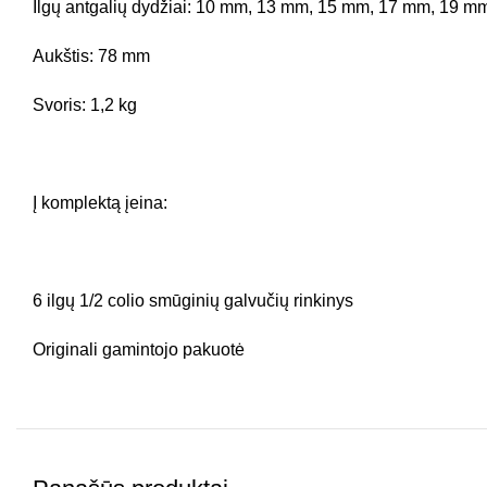
Ilgų antgalių dydžiai:
10 mm, 13 mm, 15 mm, 17 mm, 19 m
Aukštis:
78 mm
Svoris:
1,2 kg
Į komplektą įeina:
6 ilgų 1/2 colio smūginių galvučių rinkinys
Originali gamintojo pakuotė