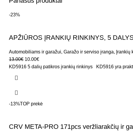
Panašūs produktai
-23%
APŽIŪROS ĮRANKIŲ RINKINYS, 5 DALYS
Automobiliams ir garažui
,
Garažo ir serviso įranga
,
Įrankių 
13.00
€
10.00
€
KD5916 5 dalių patikros įrankių rinkinys KD5916 yra prakt
-13%
TOP prekė
CRV META-PRO 171pcs veržliarakčių ir gal