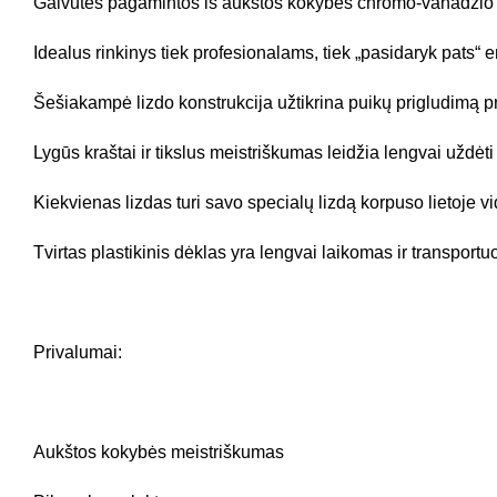
Galvutės pagamintos iš aukštos kokybės chromo-vanadžio plie
Idealus rinkinys tiek profesionalams, tiek „pasidaryk pats“ en
Šešiakampė lizdo konstrukcija užtikrina puikų prigludimą pr
Lygūs kraštai ir tikslus meistriškumas leidžia lengvai uždėti
Kiekvienas lizdas turi savo specialų lizdą korpuso lietoje v
Tvirtas plastikinis dėklas yra lengvai laikomas ir transportu
Privalumai:
Aukštos kokybės meistriškumas