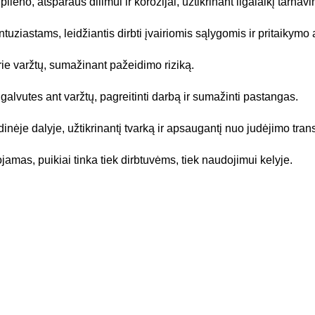
no, atsparaus dilimui ir korozijai, užtikrinant ilgalaikį tarnav
tuziastams, leidžiantis dirbti įvairiomis sąlygomis ir pritaikymo 
ie varžtų, sumažinant pažeidimo riziką.
 galvutes ant varžtų, pagreitinti darbą ir sumažinti pastangas.
idinėje dalyje, užtikrinantį tvarką ir apsaugantį nuo judėjimo tra
ojamas, puikiai tinka tiek dirbtuvėms, tiek naudojimui kelyje.