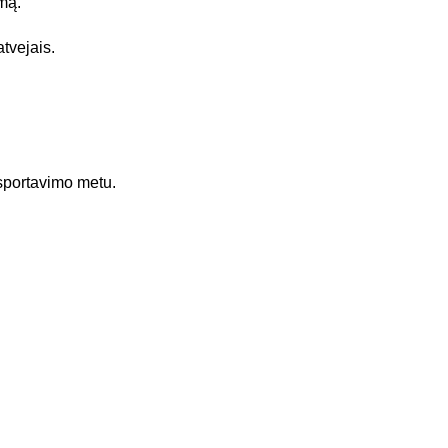
imą.
atvejais.
nsportavimo metu.