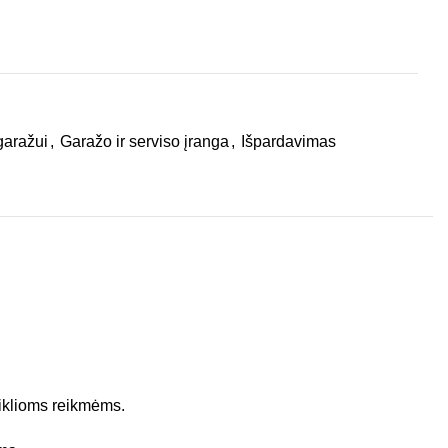
garažui
,
Garažo ir serviso įranga
,
Išpardavimas
eiklioms reikmėms.