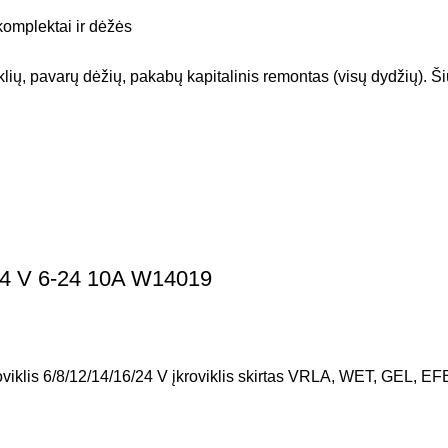
komplektai ir dėžės
avarų dėžių, pakabų kapitalinis remontas (visų dydžių). Šiuol
/24 V 6-24 10A W14019
iklis 6/8/12/14/16/24 V įkroviklis skirtas VRLA, WET, GEL, EF