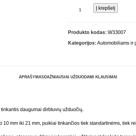
Į krepšelį
Produkto kodas:
W33007
Kategorijos:
Automobiliams ir 
APRAŠYMAS
DAŽNIAUSIAI UŽDUODAMI KLAUSIMAI
 tinkantis daugumai dirbtuvių užduočių.
o 10 mm iki 21 mm, puikiai tinkančios tiek standartinėms, tiek r