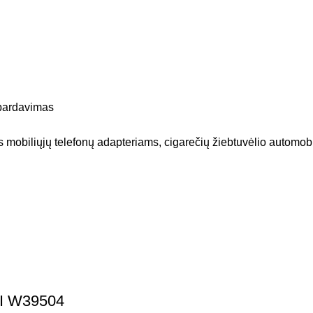
pardavimas
 mobiliųjų telefonų adapteriams, cigarečių žiebtuvėlio automob
SI W39504