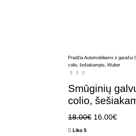
Pradžia
Automobiliams ir garažui
colio, šešiakampis, Wuber
Smūginių galvuč
colio, šešiaka
18.00
€
16.00
€
Liko 5