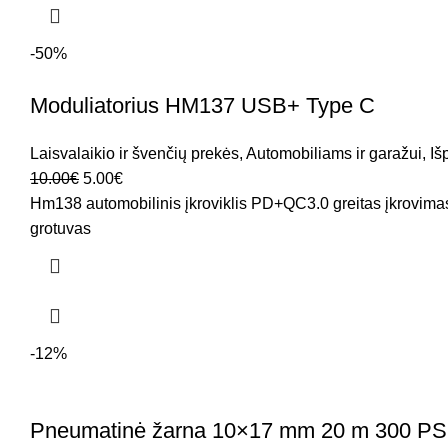
-50%
Moduliatorius HM137 USB+ Type C
Laisvalaikio ir švenčių prekės
,
Automobiliams ir garažui
,
Iš
10.00
€
5.00
€
Hm138 automobilinis įkroviklis PD+QC3.0 greitas įkrovimas
grotuvas
-12%
Pneumatinė žarna 10×17 mm 20 m 300 P