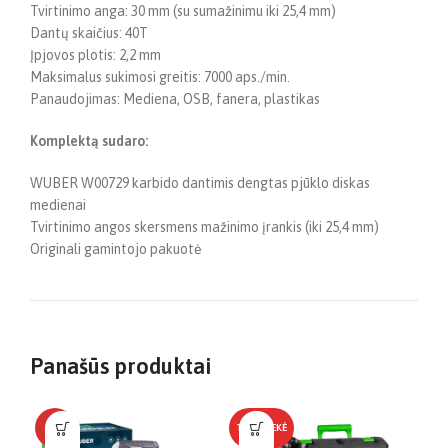
Tvirtinimo anga: 30 mm (su sumažinimu iki 25,4 mm)
Dantų skaičius: 40T
Įpjovos plotis: 2,2 mm
Maksimalus sukimosi greitis: 7000 aps./min.
Panaudojimas: Mediena, OSB, fanera, plastikas
Komplektą sudaro:
WUBER W00729 karbido dantimis dengtas pjūklo diskas
medienai
Tvirtinimo angos skersmens mažinimo įrankis (iki 25,4 mm)
Originali gamintojo pakuotė
Panašūs produktai
-4%
TOP PREKĖ
NĖ