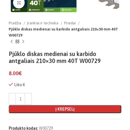
Click to enlarge
Pradžia
Įrankiai ir technika
Priedai
Pjūklo diskas medienai su karbido antgaliais 210×30 mm 40T
W00729
Pjūklo diskas medienai su karbido
antgaliais 210×30 mm 40T W00729
8.00
€
Liko 4
Į KREPŠELĮ
Produkto kodas:
W00729