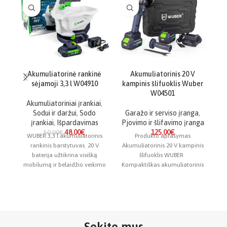
Akumuliatorinė rankinė
Akumuliatorinis 20 V
A
sėjamoji 3,3 l W04910
kampinis šlifuoklis Wuber
W04501
Akumuliatoriniai įrankiai
,
Sodui ir daržui
,
Sodo
Garažo ir serviso įranga
,
A
įrankiai
,
Išpardavimas
Pjovimo ir šlifavimo įranga
P
48.00
€
125.00
€
50.00
€
WUBER 3,3 l akumuliatorinis
Produkto aprašymas
Sh
rankinis barstytuvas. 20 V
Akumuliatorinis 20 V kampinis
baterija užtikrina visišką
šlifuoklis WUBER
ma
mobilumą ir belaidžio veikimo
Kompaktiškas akumuliatorinis
patogumą. 6 pakopų
kampinis šlifuoklis yra puikus
a
barstymo greičio
įrankis tiek namų garažui, tiek
Sekite mus