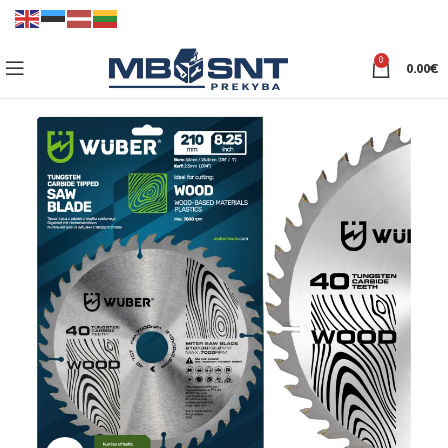
0
0.00
€