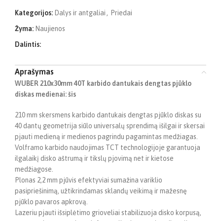
Kategorijos:
Dalys ir antgaliai
,
Priedai
Žyma:
Naujienos
Dalintis:
Aprašymas
WUBER 210x30mm 40T karbido dantukais dengtas pjūklo
diskas medienai: šis
210 mm skersmens karbido dantukais dengtas pjūklo diskas su
40 dantų geometrija siūlo universalų sprendimą išilgai ir skersai
pjauti medieną ir medienos pagrindu pagamintas medžiagas.
Volframo karbido naudojimas TCT technologijoje garantuoja
ilgalaikį disko aštrumą ir tikslų pjovimą net ir kietose
medžiagose.
Plonas 2,2 mm pjūvis efektyviai sumažina variklio
pasipriešinimą, užtikrindamas sklandų veikimą ir mažesnę
pjūklo pavaros apkrovą.
Lazeriu pjauti išsiplėtimo grioveliai stabilizuoja disko korpusą,