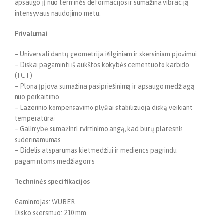
apsaugo jį nuo terminės deformacijos ir sumažina vibraciją
intensyvaus naudojimo metu.
Privalumai
– Universali dantų geometrija išilginiam ir skersiniam pjovimui
– Diskai pagaminti iš aukštos kokybės cementuoto karbido
(TCT)
– Plona įpjova sumažina pasipriešinimą ir apsaugo medžiagą
nuo perkaitimo
– Lazerinio kompensavimo plyšiai stabilizuoja diską veikiant
temperatūrai
– Galimybė sumažinti tvirtinimo angą, kad būtų platesnis
suderinamumas
– Didelis atsparumas kietmedžiui ir medienos pagrindu
pagamintoms medžiagoms
Techninės specifikacijos
Gamintojas: WUBER
Disko skersmuo: 210 mm