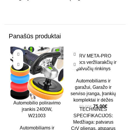
Panašūs produktai
-17%
-16%
NĖ
CRV META-PRO
D
108pcs veržliarakčių ir
TOP PREKĖ
galvučių rinkinys
Automobiliams ir
garažui
,
Garažo ir
D
serviso įranga
,
Įrankių
komplektai ir dėžės
Automobilio poliravimo
75.00
€
89.00
€
įrankis 2400W,
TECHNINĖS
t
W21003
SPECIFIKACIJOS:
Medžiaga: patvarus
Automobiliams ir
CrV plienas, atsparus