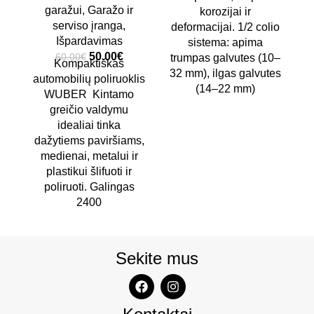
garažui
,
Garažo ir
korozijai ir
serviso įranga
,
deformacijai. 1/2 colio
Išpardavimas
sistema: apima
50.00
€
60.00
€
trumpas galvutes (10–
Kompaktiškas
32 mm), ilgas galvutes
automobilių poliruoklis
(14–22 mm)
WUBER Kintamo
greičio valdymu
idealiai tinka
dažytiems paviršiams,
medienai, metalui ir
plastikui šlifuoti ir
poliruoti. Galingas
2400
Sekite mus