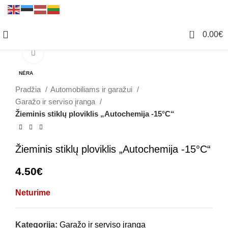
0
0.00
€
Click to enlarge
NĖRA
Pradžia
Automobiliams ir garažui
Garažo ir serviso įranga
Žieminis stiklų ploviklis „Autochemija -15°C“
Žieminis stiklų ploviklis „Autochemija -15°C“
4.50
€
Neturime
Kategorija:
Garažo ir serviso įranga