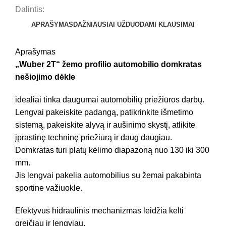
Dalintis:
APRAŠYMAS
DAŽNIAUSIAI UŽDUODAMI KLAUSIMAI
Aprašymas
„Wuber 2T“ žemo profilio automobilio domkratas
nešiojimo dėkle
idealiai tinka daugumai automobilių priežiūros darbų.
Lengvai pakeiskite padangą, patikrinkite išmetimo
sistemą, pakeiskite alyvą ir aušinimo skystį, atlikite
įprastinę techninę priežiūrą ir daug daugiau.
Domkratas turi platų kėlimo diapazoną nuo 130 iki 300
mm.
Jis lengvai pakelia automobilius su žemai pakabinta
sportine važiuokle.
Efektyvus hidraulinis mechanizmas leidžia kelti
greičiau ir lengviau.