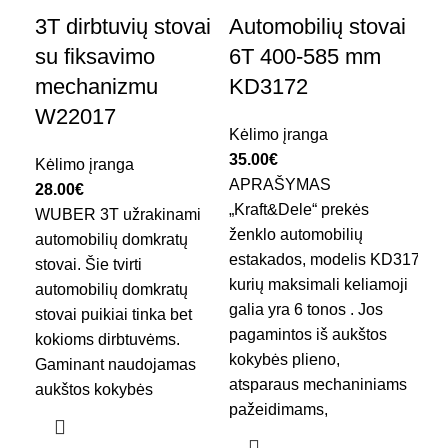
3T dirbtuvių stovai
Automobilių stovai
Pa
su fiksavimo
6T 400-585 mm
ke
mechanizmu
KD3172
K
W22017
Kėlimo įranga
Aut
35.00
€
Gar
Kėlimo įranga
APRAŠYMAS
Kėl
28.00
€
„Kraft&Dele“ prekės
90.
WUBER 3T užrakinami
ženklo automobilių
Pav
automobilių domkratų
estakados, modelis KD3172 ,
50
stovai. Šie tvirti
kurių maksimali keliamoji
pro
automobilių domkratų
galia yra 6 tonos . Jos
KR
stovai puikiai tinka bet
pagamintos iš aukštos
dėž
kokioms dirbtuvėms.
kokybės plieno,
pav
Gaminant naudojamas
atsparaus mechaniniams
var
aukštos kokybės
pažeidimams,
kit