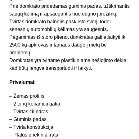
Prie domkrato pridedamas guminis padas, užtikrinantis
saugų kėlimą ir apsaugantis nuo dugno įbrėžimų.
Tvirtas domkrato balnelis paskirsto svorį, todėl
senesnių automobilių kėlimas yra saugesnis.
Pagamintas iš storo plieno, domkratas gali atlaikyti iki
2500 kg apkrovas ir tarnaus daugelį metų be
problemų.
Domkratas yra tvirtame plastikiniame nešiojimo dėkle,
kad būtų lengva transportuoti ir laikyti.
Privalumai:
– Žemas profilis
– 2 tonų keliamoji galia
– Tvirtas cilindras
– Guminis padas
– Tvirta konstrukcija
– Platūs priekiniai ratai