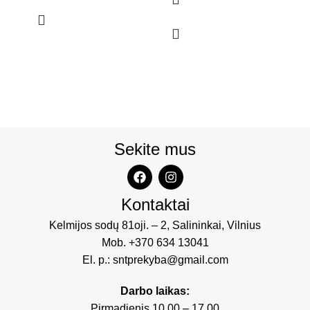
Sekite mus
Kontaktai
Kelmijos sodų 81oji. – 2, Salininkai, Vilnius
Mob.
+370 634 13041
El. p.:
sntprekyba@gmail.com
Darbo laikas:
Pirmadienis 10.00 – 17.00