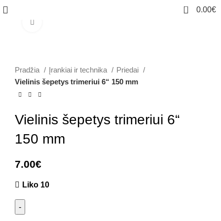
0
0.00
€
Click to enlarge
Pradžia
Įrankiai ir technika
Priedai
Vielinis šepetys trimeriui 6“ 150 mm
Vielinis šepetys trimeriui 6“
150 mm
7.00
€
Liko 10