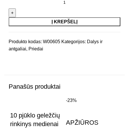
Į KREPŠELĮ
Produkto kodas:
W00605
Kategorijos:
Dalys ir
antgaliai
,
Priedai
Panašūs produktai
-23%
Nė
10 pjūklo geležčių
APŽIŪROS
Au
rinkinys medienai