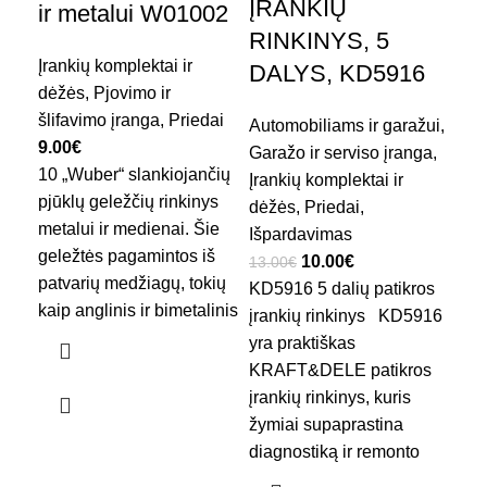
ĮRANKIŲ
pl
ir metalui W01002
RINKINYS, 5
+ 
Įrankių komplektai ir
DALYS, KD5916
K
dėžės
,
Pjovimo ir
šlifavimo įranga
,
Priedai
Automobiliams ir garažui
,
Pri
9.00
€
Garažo ir serviso įranga
,
110
10 „Wuber“ slankiojančių
Įrankių komplektai ir
Len
pjūklų geležčių rinkinys
dėžės
,
Priedai
,
žen
metalui ir medienai. Šie
Išpardavimas
Del
geležtės pagamintos iš
10.00
€
plo
13.00
€
patvarių medžiagų, tokių
KD5916 5 dalių patikros
įre
kaip anglinis ir bimetalinis
įrankių rinkinys KD5916
vie
yra praktiškas
kai
KRAFT&DELE patikros
pat
įrankių rinkinys, kuris
var
žymiai supaprastina
diagnostiką ir remonto