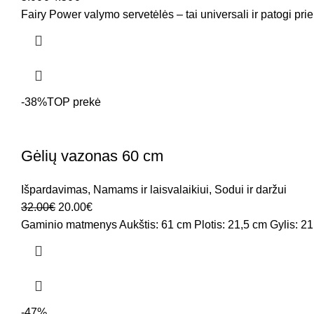
Fairy Power valymo servetėlės – tai universali ir patogi priem
-38%
TOP prekė
Gėlių vazonas 60 cm
Išpardavimas
,
Namams ir laisvalaikiui
,
Sodui ir daržui
32.00
€
20.00
€
Gaminio matmenys Aukštis: 61 cm Plotis: 21,5 cm Gylis: 21
-47%