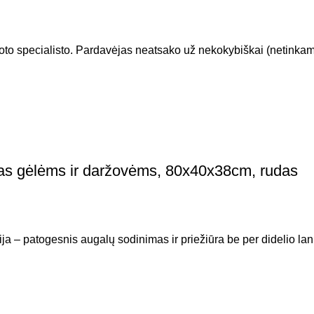
kuoto specialisto. Pardavėjas neatsako už nekokybiškai (netinkama
nas gėlėms ir daržovėms, 80x40x38cm, rudas
a – patogesnis augalų sodinimas ir priežiūra be per didelio lank