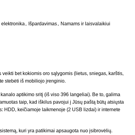
r elektronika
,
Išpardavimas
,
Namams ir laisvalaikiui
ikti bet kokiomis oro sąlygomis (lietus, sniegas, karštis,
 stebėti iš mobiliojo įrenginio.
analo aptikimo sritį (iš viso 396 langeliai). Be to, galima
muotas taip, kad iškilus pavojui į Jūsų paštą būtų atsiųsta
s: HDD, keičiamoje laikmenoje (2 USB lizdai) ir internete
temą, kuri yra patikimai apsaugota nuo įsibrovėlių.