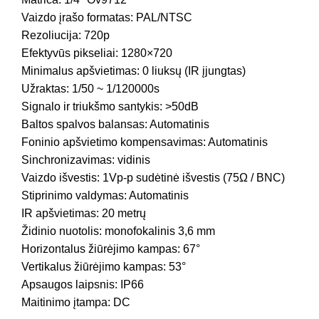
Vaizdo įrašo formatas: PAL/NTSC
Rezoliucija: 720p
Efektyvūs pikseliai: 1280×720
Minimalus apšvietimas: 0 liuksų (IR įjungtas)
Užraktas: 1/50 ~ 1/120000s
Signalo ir triukšmo santykis: >50dB
Baltos spalvos balansas: Automatinis
Foninio apšvietimo kompensavimas: Automatinis
Sinchronizavimas: vidinis
Vaizdo išvestis: 1Vp-p sudėtinė išvestis (75Ω / BNC)
Stiprinimo valdymas: Automatinis
IR apšvietimas: 20 metrų
Židinio nuotolis: monofokalinis 3,6 mm
Horizontalus žiūrėjimo kampas: 67°
Vertikalus žiūrėjimo kampas: 53°
Apsaugos laipsnis: IP66
Maitinimo įtampa: DC