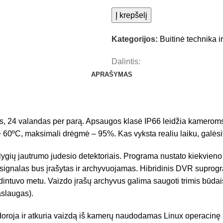
Į krepšelį
Kategorijos:
Buitinė technika i
Dalintis:
APRAŠYMAS
s, 24 valandas per parą. Apsaugos klasė IP66 leidžia kameroms ve
 60ºС, maksimali drėgmė – 95%. Kas vyksta realiu laiku, galėsite
lygių jautrumo judesio detektoriais. Programa nustato kiekvieno k
signalas bus įrašytas ir archyvuojamas. Hibridinis DVR suprogra
dintuvo metu. Vaizdo įrašų archyvus galima saugoti trimis būdai
aslaugas).
ja ir atkuria vaizdą iš kamerų naudodamas Linux operacinę sis