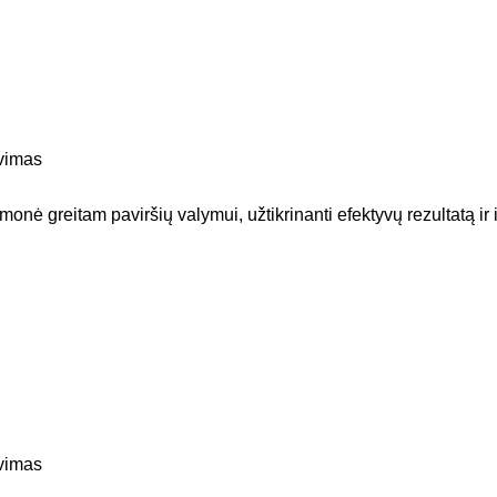
vimas
onė greitam paviršių valymui, užtikrinanti efektyvų rezultatą ir i
vimas