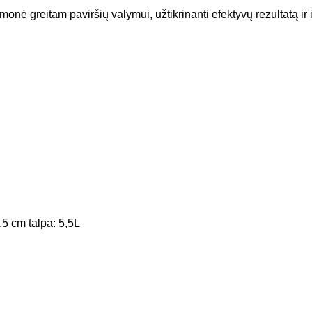
onė greitam paviršių valymui, užtikrinanti efektyvų rezultatą ir i
,5 cm talpa: 5,5L