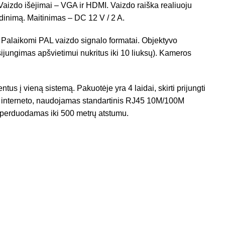
Vaizdo išėjimai – VGA ir HDMI. Vaizdo raiška realiuoju
dinimą. Maitinimas – DC 12 V / 2 A.
alaikomi PAL vaizdo signalo formatai. Objektyvo
ijungimas apšvietimui nukritus iki 10 liuksų). Kameros
us į vieną sistemą. Pakuotėje yra 4 laidai, skirti prijungti
rie interneto, naudojamas standartinis RJ45 10M/100M
 perduodamas iki 500 metrų atstumu.