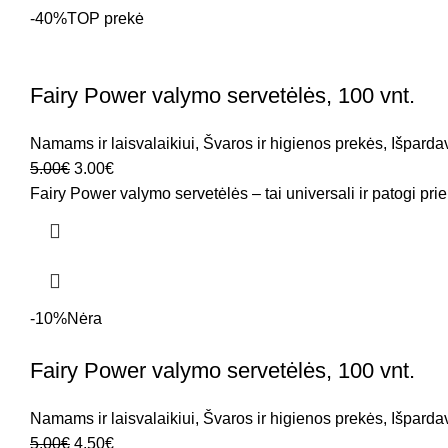
-40%
TOP prekė
Fairy Power valymo servetėlės, 100 vnt.
Namams ir laisvalaikiui
,
Švaros ir higienos prekės
,
Išparda
5.00
€
3.00
€
Fairy Power valymo servetėlės – tai universali ir patogi priem
-10%
Nėra
Fairy Power valymo servetėlės, 100 vnt.
Namams ir laisvalaikiui
,
Švaros ir higienos prekės
,
Išparda
5.00
€
4.50
€