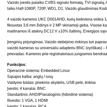
Vaizdo įvestis palaiko CVBS signalo formatą, TVI signalą, 
laiku Half-1080P, 720P, WD1, D1. Vaizdo glaudinimas Kodak
4 vaizdo kameros UKC D001AHD, kurių kiekviena veikia 1/
fiksuotas 3,6 mm židinys ir 2 MP skiriamoji geba. Visose k
maitinamos iš atskirų DC12 V ±10% šaltinių. Energijos są
Įrenginių prijungimas. Vaizdo stebėjimo rinkinys turi papras
vaizdo kameras su universaliu adapteriu BNC (vyriškas) – R
prievadas. Kameros prie registratoriaus jungiamos bendraa
Funkcijos:
Operacinė sistema: Embedded Linux
Sąsajos kalba: anglų / rusų
Valdymo būdas: priekinis skydelis, USB pelė, tinklas
Įvestis: 4 kanalai, BNC
Standartinis: AHD/IP/analoginis (hibridinė sistema)
Išvestis: 1 VGA, 1 HDMI
Įvestis: 1 kanalas, RCA