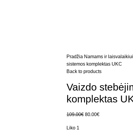
Pradžia
Namams ir laisvalaikiu
sistemos komplektas UKC
Back to products
Vaizdo stebėj
komplektas U
109.00
€
80.00
€
Liko 1