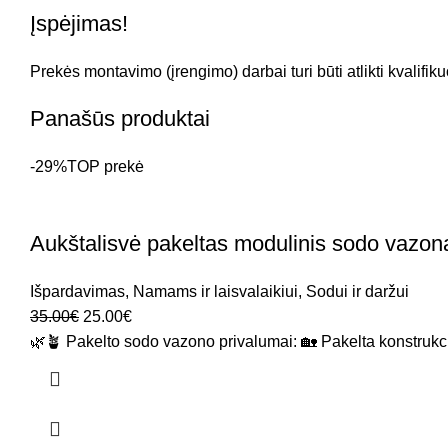
Įspėjimas!
Prekės montavimo (įrengimo) darbai turi būti atlikti kvalifi
Panašūs produktai
-29%
TOP prekė
Aukštalisvė pakeltas modulinis sodo vazo
Išpardavimas
,
Namams ir laisvalaikiui
,
Sodui ir daržui
35.00
€
25.00
€
🌿🪴 Pakelto sodo vazono privalumai: 🏡 Pakelta konstrukcij