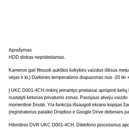
Aprašymas
HDD diskas nepridedamas.
Kameros gali fiksuoti aukštos kokybės vaizdus ištisus metu
vėjas ir kt.) Darbinės temperatūros diapazonas nuo -20 iki +
Į UKC D001-4CH rinkinį įeinantys prietaisai aprūpinti kelių 
nustatyti keturias privatumo zonas. Pavojaus atveju vaizdo 
momentinė žinutė. Yra funkcija išsaugoti ekrano kopijas ža
(registratorius palaiko Dropbox ir Google Drive debesies p
Hibridinis DVR UKC D001-4CH. Diktofono procesorius apdoro