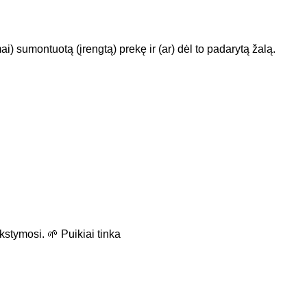
i) sumontuotą (įrengtą) prekę ir (ar) dėl to padarytą žalą.
stymosi. 🌱 Puikiai tinka