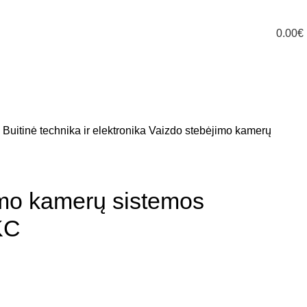
0.00
€
i
Buitinė technika ir elektronika
Vaizdo stebėjimo kamerų
imo kamerų sistemos
KC