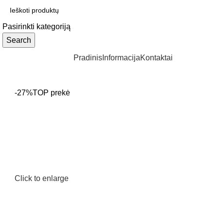
Pasirinkti kategoriją
Search
Produktų kategorijos
Pradinis
Informacija
Kontaktai
-27%
TOP prekė
Click to enlarge