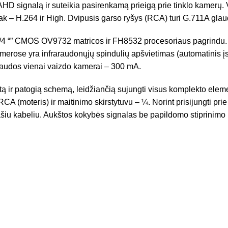
AHD signalą ir suteikia pasirenkamą prieigą prie tinklo kamerų. 
 – H.264 ir High. Dvipusis garso ryšys (RCA) turi G.711A glau
4 “” CMOS OV9732 matricos ir FH8532 procesoriaus pagrindu. P
amerose yra infraraudonųjų spindulių apšvietimas (automatinis įs
naudos vienai vaizdo kamerai – 300 mA.
tą ir patogią schemą, leidžiančią sujungti visus komplekto element
CA (moteris) ir maitinimo skirstytuvu – ¼. Norint prisijungti p
šiu kabeliu. Aukštos kokybės signalas be papildomo stiprinimo