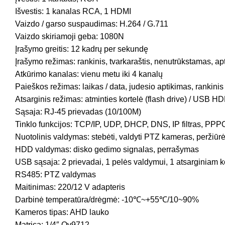
Išvestis: 1 kanalas RCA, 1 HDMI
Vaizdo / garso suspaudimas: H.264 / G.711
Vaizdo skiriamoji geba: 1080N
Įrašymo greitis: 12 kadrų per sekundę
Įrašymo režimas: rankinis, tvarkaraštis, nenutrūkstamas, a
Atkūrimo kanalas: vienu metu iki 4 kanalų
Paieškos režimas: laikas / data, judesio aptikimas, rankinis
Atsarginis režimas: atminties kortelė (flash drive) / U
Sąsaja: RJ-45 prievadas (10/100M)
Tinklo funkcijos: TCP/IP, UDP, DHCP, DNS, IP filtras, PPPO
Nuotolinis valdymas: stebėti, valdyti PTZ kameras, peržiūrėti
HDD valdymas: disko gedimo signalas, perrašymas
USB sąsaja: 2 prievadai, 1 pelės valdymui, 1 atsarginiam k
RS485: PTZ valdymas
Maitinimas: 220/12 V adapteris
Darbinė temperatūra/drėgmė: -10℃~+55℃/10~90%
Kameros tipas: AHD lauko
Matrica: 1/4″ Ov9712