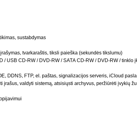
ptikimas, sustabdymas
 įrašymas, tvarkaraštis, tiksli paieška (sekundės tikslumu)
SB HDD / USB CD-RW / DVD-RW / SATA CD-RW / DVD-RW / tinklo į
E, DDNS, FTP, el. paštas, signalizacijos serveris, iCloud pasl
 įrašus, valdyti sistemą, atsisiųsti archyvus, peržiūrėti įvykių žu
opijavimui