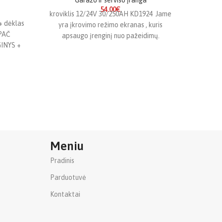
Garažo ir serviso įranga
54.00
€
Autom
kroviklis 12/24V 30/250AH KD1924 Jame
servi
+ dėklas
yra įkrovimo režimo ekranas , kuris
įranga
,
PAČ
apsaugo įrenginį nuo pažeidimų.
Gamintoj
INYS +
Prietaisas turi apsaugos nuo viršįtampio
ERIJA
apar
Plast
Sąsag
akinia
Meniu
Pradinis
Parduotuvė
Kontaktai