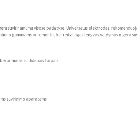
s geru suvirinamumu visose padėtyse. Universalus elektrodas, rekomenduojama
plieno gaminiams ar remontui, kur reikalingas lengvas valdymas ir gera suvi
i briaunas su dideliais tarpais.
ams suvirinimo aparatams