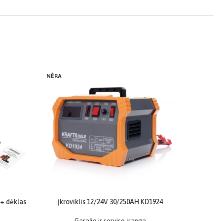
-15%
NĖRA
 + dėklas
Įkroviklis 12/24V 30/250AH KD1924
Plasti