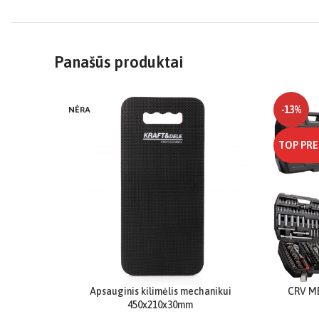
Panašūs produktai
-13%
NĖRA
TOP PRE
Apsauginis kilimėlis mechanikui
CRV ME
450x210x30mm