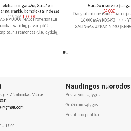
obiliams ir garažui
,
Garažo ir
Garažo ir serviso įranga
įranga
,
Įrankių komplektai ir dėžės
89.00
€
Daugiafunkcinė išorinė baterija 
100.00
€
115.00
€
S NAUDOJIMAS: Profesionalūs
16 000 mAh KD5493 ⭐⭐⭐ Y
nikai: variklių, pavarų dėžių,
GALINGAS UŽRAKINIMO ĮRENG
apitalinis remontas (visų dydžių).
ŽIBINTUVĖLIS + IŠORINĖ BAT
Šiuolaikinis automobilių
vimas: „Torx“ ir „E-Torx“ varžtų
arnavimas (populiarus BMW,
i
Naudingos nuorodos
i. – 2, Salininkai, Vilnius
Pristatymo sąlygos
3041
Gražinimo sąlygos
ba@gmail.com
Privatumo politika
0 – 17.00