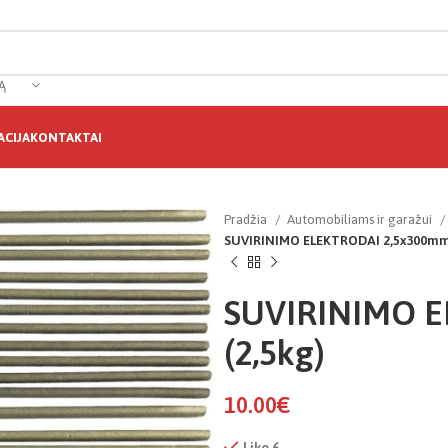
Ą
CIJA
KONTAKTAI
Pradžia
Automobiliams ir garažui
SUVIRINIMO ELEKTRODAI 2,5x300mm 
SUVIRINIMO E
(2,5kg)
10.00
€