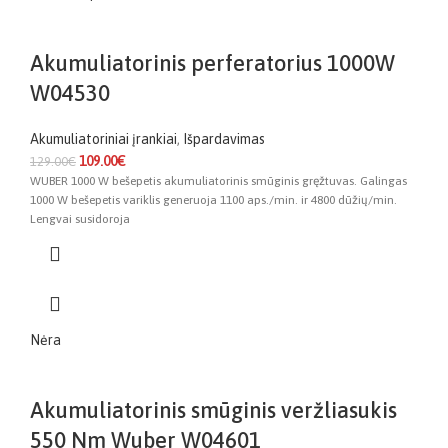
Akumuliatorinis perferatorius 1000W
W04530
Akumuliatoriniai įrankiai
,
Išpardavimas
109.00
€
129.00
€
WUBER 1000 W bešepetis akumuliatorinis smūginis gręžtuvas. Galingas
1000 W bešepetis variklis generuoja 1100 aps./min. ir 4800 dūžių/min.
Lengvai susidoroja
Nėra
Akumuliatorinis smūginis veržliasukis
550 Nm Wuber W04601