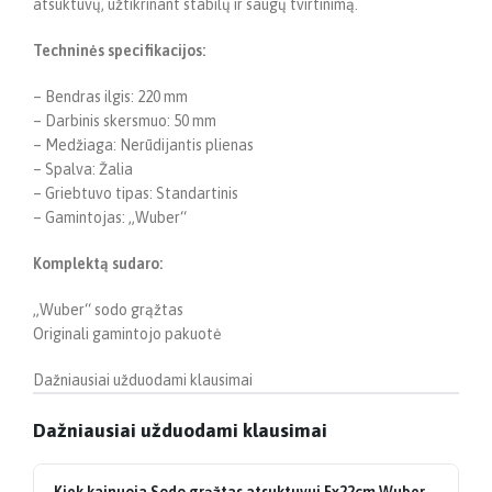
atsuktuvų, užtikrinant stabilų ir saugų tvirtinimą.
Techninės specifikacijos:
– Bendras ilgis: 220 mm
– Darbinis skersmuo: 50 mm
– Medžiaga: Nerūdijantis plienas
– Spalva: Žalia
– Griebtuvo tipas: Standartinis
– Gamintojas: „Wuber“
Komplektą sudaro:
„Wuber“ sodo grąžtas
Originali gamintojo pakuotė
Dažniausiai užduodami klausimai
Dažniausiai užduodami klausimai
Kiek kainuoja Sodo grąžtas atsuktuvui 5x22cm Wuber,