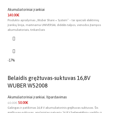
Akumuliatoriniai įrankiai
140.00
€
Produkto aprašymas „Wuber Share + System“ – tai speciali elektrinių
įrankių linija, maitinama UNIVERSAL didelės talpos, vienodos įtampos
akumuliatoriais, tinkančiais
-17%
Belaidis gręžtuvas-suktuvas 16,8V
WUBER W52008
Akumuliatoriniai įrankiai
,
Išpardavimas
50.00
€
60.00
€
Galingas ir patikimas 16,8 V akumuliatorinis gręžtuvas suktuvas. Šis
gręžtuvas-suktuvas, aprūpintas patvariu 16,8 V bešepetėliniu varikliu ir