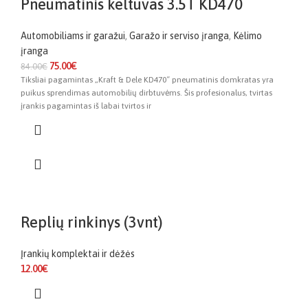
Pneumatinis keltuvas 3.5T KD470
Automobiliams ir garažui
,
Garažo ir serviso įranga
,
Kėlimo
įranga
75.00
€
84.00
€
Tiksliai pagamintas „Kraft & Dele KD470“ pneumatinis domkratas yra
puikus sprendimas automobilių dirbtuvėms. Šis profesionalus, tvirtas
įrankis pagamintas iš labai tvirtos ir
Replių rinkinys (3vnt)
Įrankių komplektai ir dėžės
12.00
€