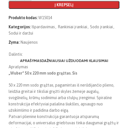
Į KREPŠELĮ
Produkto kodas:
W15014
Kategorijos:
Išpardavimas
,
Rankiniai įrankiai
,
Sodo įrankiai
,
Sodui ir daržui
Žyma:
Naujienos
Dalintis:
APRAŠYMAS
DAŽNIAUSIAI UŽDUODAMI KLAUSIMAI
Aprašymas
„Wuber“ 50 x 220 mm sodo grąžtas. Šis
50 x 220 mm sodo grąžtas, pagamintas iš nerūdijančio plieno,
leidžia greitai ir tiksliai gręžti skyles žemėje augalų,
svogūnėlių, krūmų sodinimui arba stulpų įrengimui. Spiralinė
konstrukcija efektyviai pašalina šiukšles, apsaugo nuo
užsikimšimo ir padidina darbo eigą.
Patvari plieninė konstrukcija garantuoja atsparumą
deformacijai, o universalus griebtuvas tinka daugumai grąžtų ir