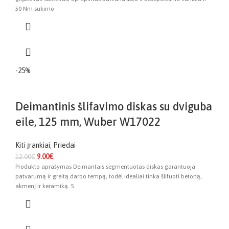
50 Nm sukimo
-25%
Deimantinis šlifavimo diskas su dviguba
eile, 125 mm, Wuber W17022
Kiti įrankiai
,
Priedai
9.00
€
12.00
€
Produkto aprašymas Deimantais segmentuotas diskas garantuoja
patvarumą ir greitą darbo tempą, todėl idealiai tinka šlifuoti betoną,
akmenį ir keramiką. 5