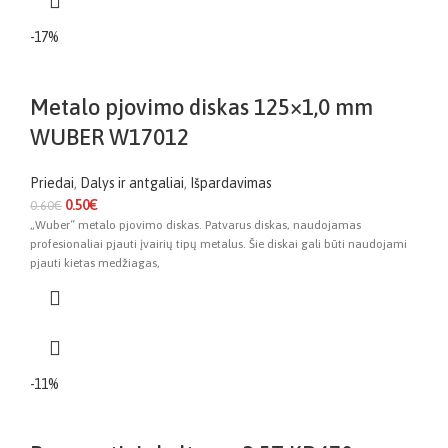
-17%
Metalo pjovimo diskas 125×1,0 mm
WUBER W17012
Priedai
,
Dalys ir antgaliai
,
Išpardavimas
0.50
€
0.60
€
„Wuber“ metalo pjovimo diskas. Patvarus diskas, naudojamas
profesionaliai pjauti įvairių tipų metalus. Šie diskai gali būti naudojami
pjauti kietas medžiagas,
-11%