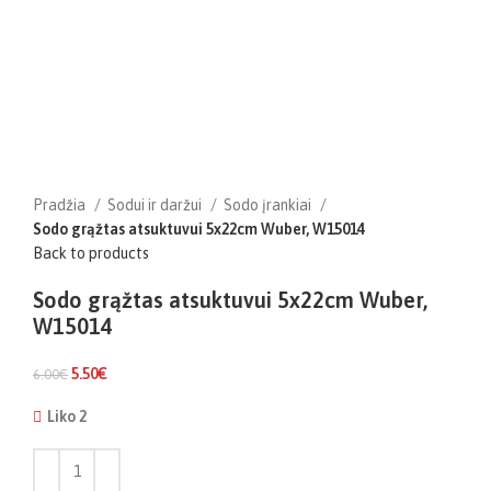
Pradžia
Sodui ir daržui
Sodo įrankiai
Sodo grąžtas atsuktuvui 5x22cm Wuber, W15014
Back to products
Sodo grąžtas atsuktuvui 5x22cm Wuber,
W15014
5.50
€
6.00
€
Liko 2