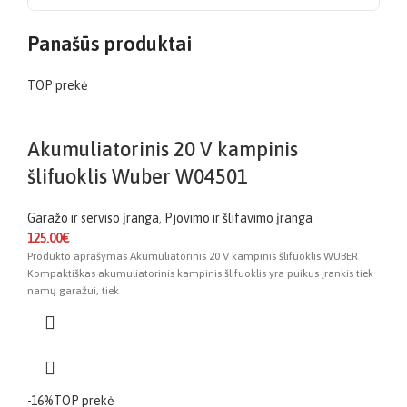
Panašūs produktai
TOP prekė
Akumuliatorinis 20 V kampinis
šlifuoklis Wuber W04501
Garažo ir serviso įranga
,
Pjovimo ir šlifavimo įranga
125.00
€
Produkto aprašymas Akumuliatorinis 20 V kampinis šlifuoklis WUBER
Kompaktiškas akumuliatorinis kampinis šlifuoklis yra puikus įrankis tiek
namų garažui, tiek
-16%
TOP prekė