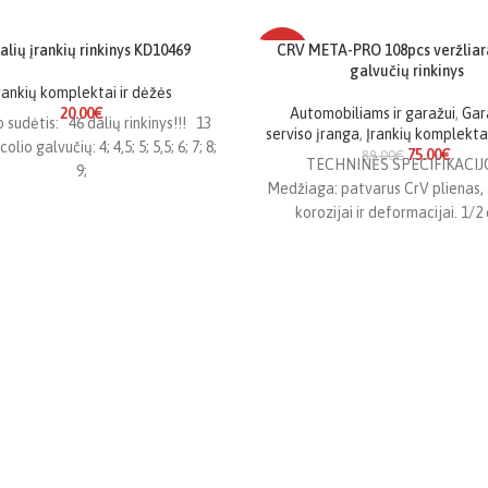
alių įrankių rinkinys KD10469
CRV META-PRO 108pcs veržliara
-16%
galvučių rinkinys
rankių komplektai ir dėžės
TOP PREKĖ
20.00
€
Automobiliams ir garažui
,
Gar
o sudėtis: 46 dalių rinkinys!!! 13
serviso įranga
,
Įrankių komplektai
colio galvučių: 4; 4,5; 5; 5,5; 6; 7; 8;
75.00
€
89.00
€
TECHNINĖS SPECIFIKACIJ
9;
Medžiaga: patvarus CrV plienas,
korozijai ir deformacijai. 1/2 
sistema: apima trumpas galvute
mm), ilgas galvutes (14–22