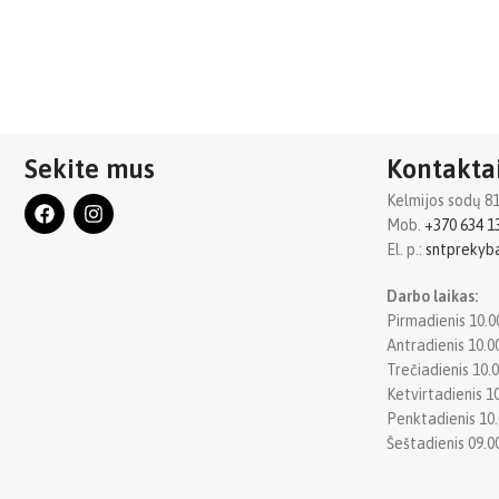
Sekite mus
Kontakta
Kelmijos sodų 81oj
Mob.
+370 634 1
El. p.:
sntpreky
Darbo laikas:
Pirmadienis 10.0
Antradienis 10.0
Trečiadienis 10.0
Ketvirtadienis 10
Penktadienis 10.
Šeštadienis 09.0