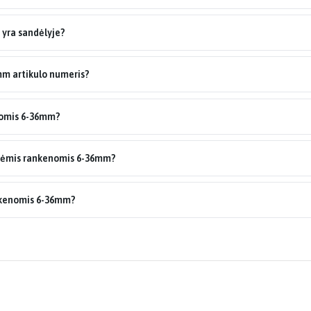
yra sandėlyje?
m artikulo numeris?
nomis 6-36mm?
inėmis rankenomis 6-36mm?
nkenomis 6-36mm?