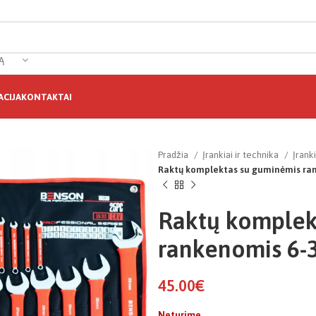
Ą
CIJA
KONTAKTAI
Pradžia
Įrankiai ir technika
Įrank
Raktų komplektas su guminėmis r
Raktų komplek
rankenomis 6
45.00
€
Neturime