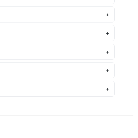
+
+
+
+
+