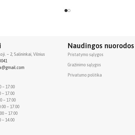
i
Naudingos nuorodos
i. – 2, Salininkai, Vilnius
Pristatymo sąlygos
3041
Gražinimo sąlygos
ba@gmail.com
Privatumo politika
0 – 17.00
0 – 17.00
0 – 17.00
.00 – 17.00
00 – 17.00
0 – 14.00