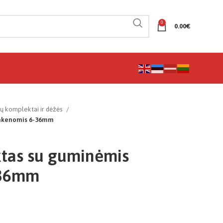
0
0.00
€
ių komplektai ir dėžės
ankenomis 6-36mm
tas su guminėmis
-36mm