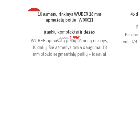
10 ašmenų rinkinys WUBER 18 mm
46 d
-20%
NĖRA
apmušalų peiliui W00011
Į
NĖRA
Įrankių komplektai ir dėžės
Rinkini
1.99
€
2.49
€
WUBER apmušalų peilių ašmenų rinkinys,
vnt. 1/4 
10 dalių. Šie ašmenys tinka daugumai 18
mm pločio segmentinių peilių – idealiai
tinka apmušalų,