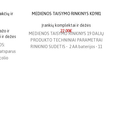
kčių ir
MEDIENOS TAISYMO RINKINYS KD981
META-
-8%
NĖRA
Įrankių komplektai ir dėžės
Į
NĖRA
ažo ir
22.00
€
MEDIENOS TAISYMO RINKINYS 19 DALIŲ
23 dali
 ir dėžės
PRODUKTO TECHNINIAI PARAMETRAI
turinys: 3
OS:
RINKINIO SUDĖTIS • 2 AA baterijos • 11
 atsparus
skirtingų spalvų vaško lazdelių • 1 vaško
colio
s (10–32
 mm)