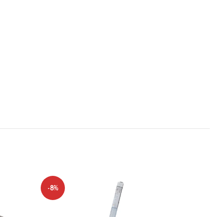
-8%
-9%
NĖRA