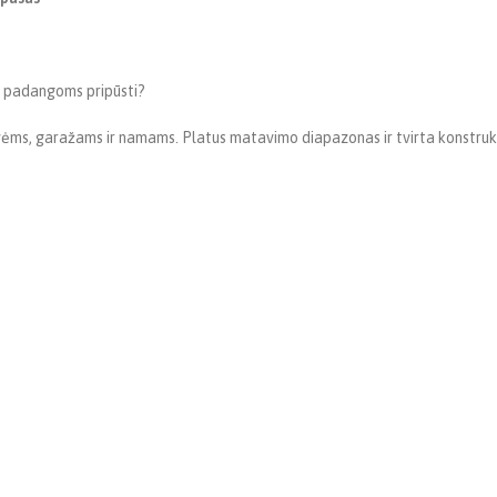
ų padangoms pripūsti?
vėms, garažams ir namams. Platus matavimo diapazonas ir tvirta konstrukcij