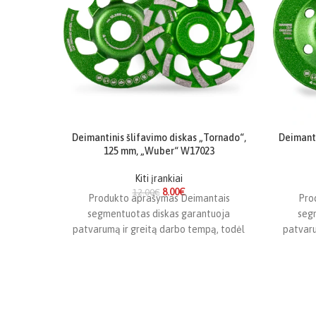
Deimantinis šlifavimo diskas „Tornado“,
Deimanti
125 mm, „Wuber“ W17023
Kiti įrankiai
8.00
€
12.00
€
Produkto aprašymas Deimantais
Pro
segmentuotas diskas garantuoja
seg
patvarumą ir greitą darbo tempą, todėl
patvaru
idealiai tinka šlifuoti betoną, akmenį ir
idealia
keramiką. 5