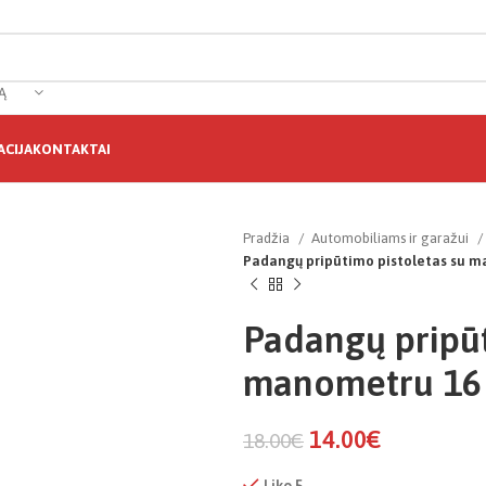
Ą
CIJA
KONTAKTAI
Pradžia
Automobiliams ir garažui
Padangų pripūtimo pistoletas su m
Padangų pripūt
manometru 16 
14.00
€
18.00
€