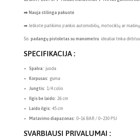
➡️ Nauja stilinga pakuotė
➡️ Ieškote patikimo įrankio automobilių, motociklų ar mašin
Šis
padangų pistoletas su manometru
idealiai tinka dirbtu
SPECIFIKACIJA
:
Spalva:
juoda
Korpusas:
guma
Jungtis:
1/4 colio
Ilgis be laido:
26 cm
Laido ilgis:
45 cm
Matavimo diapazonas:
0–16 BAR / 0–230 PSI
SVARBIAUSI PRIVALUMAI
: