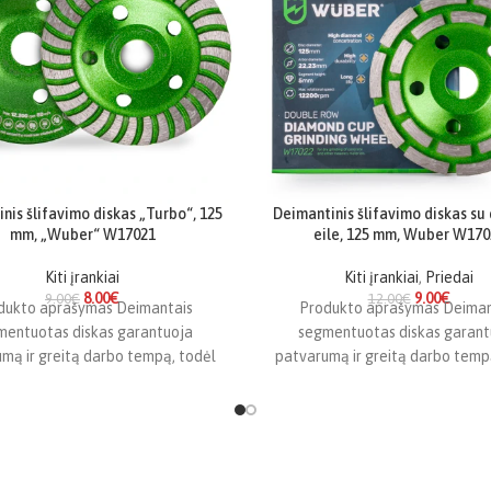
nis šlifavimo diskas „Turbo“, 125
Deimantinis šlifavimo diskas su
mm, „Wuber“ W17021
eile, 125 mm, Wuber W170
Kiti įrankiai
Kiti įrankiai
,
Priedai
8.00
€
9.00
€
9.00
€
12.00
€
dukto aprašymas Deimantais
Produkto aprašymas Deiman
mentuotas diskas garantuoja
segmentuotas diskas garant
mą ir greitą darbo tempą, todėl
patvarumą ir greitą darbo temp
i tinka šlifuoti betoną, akmenį ir
idealiai tinka šlifuoti betoną, a
keramiką. 5
keramiką. 5