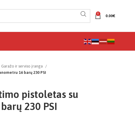
0
0.00
€
Garažo ir serviso įranga
anometru 16 barų 230 PSI
imo pistoletas su
barų 230 PSI