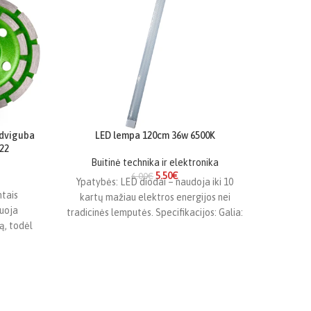
 dviguba
LED lempa 120cm 36w 6500K
Mini m
22
Buitinė technika ir elektronika
5.50
€
6.00
€
Ypatybės: LED diodai – naudoja iki 10
PRODU
tais
kartų mažiau elektros energijos nei
Markas:
uoja
tradicinės lemputės. Specifikacijos: Galia:
Tipas
ą, todėl
36 W Ilgis: 120 cm
„DREMEL
kmenį ir