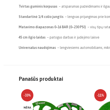
Tvirtas guminis korpusas
– atsparumas pažeidimams ir ilg
Standartinė 1/4 colio jungtis
– lengvas prijungimas prie ko
Matavimo diapazonas 0–16 BAR (0–230 PSI)
– visų tipų rat
45 cm ilgio laidas
– patogus darbas ir judėjimo laisvė
Universalus naudojimas
– lengviesiems automobiliams, mikr
Panašūs produktai
-33%
-11%
NĖRA