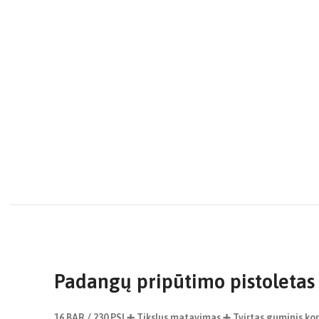
Padangų pripūtimo pistoletas
16 BAR / 230 PSI ➕ Tikslus matavimas ➕ Tvirtas guminis ko