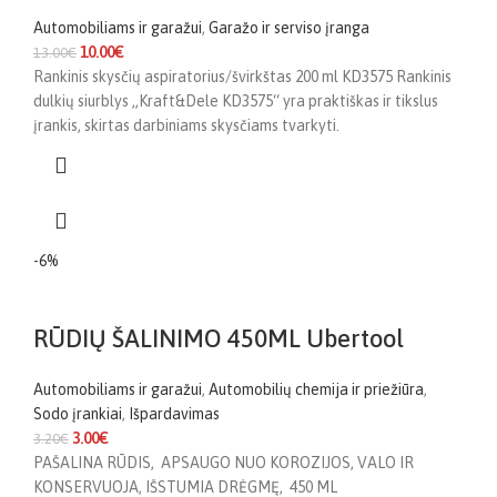
Automobiliams ir garažui
,
Garažo ir serviso įranga
10.00
€
13.00
€
Rankinis skysčių aspiratorius/švirkštas 200 ml KD3575 Rankinis
dulkių siurblys „Kraft&Dele KD3575“ yra praktiškas ir tikslus
įrankis, skirtas darbiniams skysčiams tvarkyti.
-6%
RŪDIŲ ŠALINIMO 450ML Ubertool
Automobiliams ir garažui
,
Automobilių chemija ir priežiūra
,
Sodo įrankiai
,
Išpardavimas
3.00
€
3.20
€
PAŠALINA RŪDIS, APSAUGO NUO KOROZIJOS, VALO IR
KONSERVUOJA, IŠSTUMIA DRĖGMĘ, 450 ML