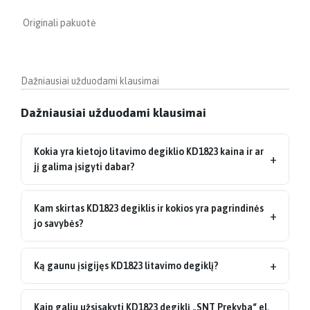
Originali pakuotė
Dažniausiai užduodami klausimai
Dažniausiai užduodami klausimai
Kokia yra kietojo litavimo degiklio KD1823 kaina ir ar
+
jį galima įsigyti dabar?
Kam skirtas KD1823 degiklis ir kokios yra pagrindinės
+
jo savybės?
+
Ką gaunu įsigijęs KD1823 litavimo degiklį?
Kaip galiu užsisakyti KD1823 degiklį „SNT Prekyba“ el.