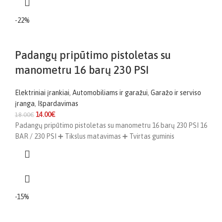
-22%
Padangų pripūtimo pistoletas su
manometru 16 barų 230 PSI
Elektriniai įrankiai
,
Automobiliams ir garažui
,
Garažo ir serviso
įranga
,
Išpardavimas
14.00
€
18.00
€
Padangų pripūtimo pistoletas su manometru 16 barų 230 PSI 16
BAR / 230 PSI ➕ Tikslus matavimas ➕ Tvirtas guminis
-15%