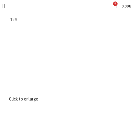
0
0.00
€
-12%
Click to enlarge