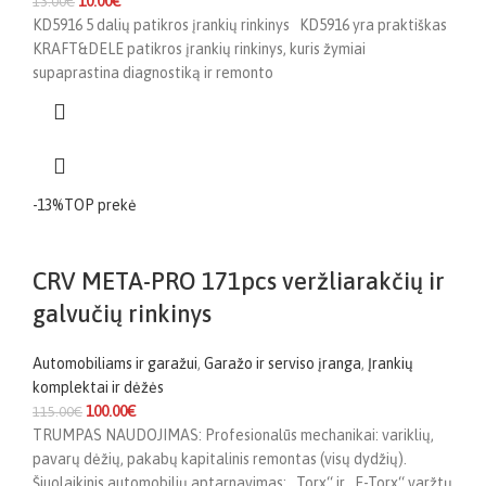
10.00
€
13.00
€
KD5916 5 dalių patikros įrankių rinkinys KD5916 yra praktiškas
KRAFT&DELE patikros įrankių rinkinys, kuris žymiai
supaprastina diagnostiką ir remonto
-13%
TOP prekė
CRV META-PRO 171pcs veržliarakčių ir
galvučių rinkinys
Automobiliams ir garažui
,
Garažo ir serviso įranga
,
Įrankių
komplektai ir dėžės
100.00
€
115.00
€
TRUMPAS NAUDOJIMAS: Profesionalūs mechanikai: variklių,
pavarų dėžių, pakabų kapitalinis remontas (visų dydžių).
Šiuolaikinis automobilių aptarnavimas: „Torx“ ir „E-Torx“ varžtų