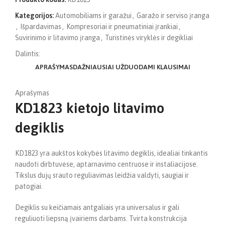
Kategorijos:
Automobiliams ir garažui
,
Garažo ir serviso įranga
,
Išpardavimas
,
Kompresoriai ir pneumatiniai įrankiai
,
Suvirinimo ir litavimo įranga
,
Turistinės viryklės ir degikliai
Dalintis:
APRAŠYMAS
DAŽNIAUSIAI UŽDUODAMI KLAUSIMAI
Aprašymas
KD1823 kietojo litavimo
degiklis
KD1823 yra aukštos kokybės litavimo degiklis, idealiai tinkantis
naudoti dirbtuvėse, aptarnavimo centruose ir instaliacijose.
Tikslus dujų srauto reguliavimas leidžia valdyti, saugiai ir
patogiai.
Degiklis su keičiamais antgaliais yra universalus ir gali
reguliuoti liepsną įvairiems darbams. Tvirta konstrukcija