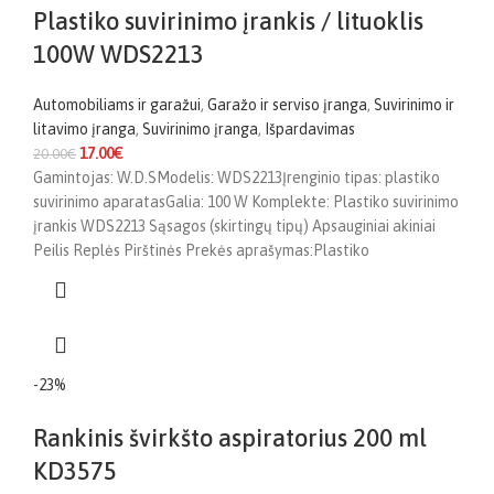
Plastiko suvirinimo įrankis / lituoklis
100W WDS2213
Automobiliams ir garažui
,
Garažo ir serviso įranga
,
Suvirinimo ir
litavimo įranga
,
Suvirinimo įranga
,
Išpardavimas
17.00
€
20.00
€
Gamintojas: W.D.SModelis: WDS2213Įrenginio tipas: plastiko
suvirinimo aparatasGalia: 100 W Komplekte: Plastiko suvirinimo
įrankis WDS2213 Sąsagos (skirtingų tipų) Apsauginiai akiniai
Peilis Replės Pirštinės Prekės aprašymas:Plastiko
-23%
Rankinis švirkšto aspiratorius 200 ml
KD3575