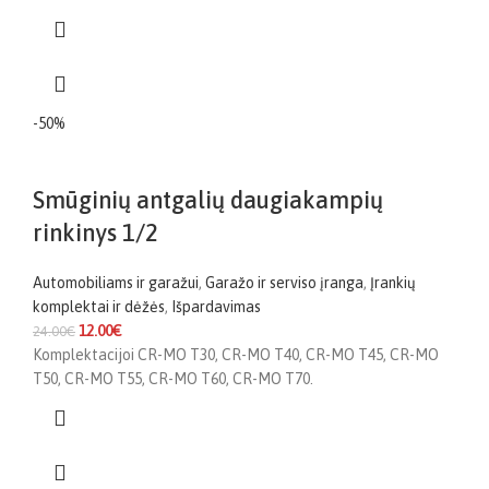
-50%
Smūginių antgalių daugiakampių
rinkinys 1/2
Automobiliams ir garažui
,
Garažo ir serviso įranga
,
Įrankių
komplektai ir dėžės
,
Išpardavimas
12.00
€
24.00
€
Komplektacijoi CR-MO T30, CR-MO T40, CR-MO T45, CR-MO
T50, CR-MO T55, CR-MO T60, CR-MO T70.