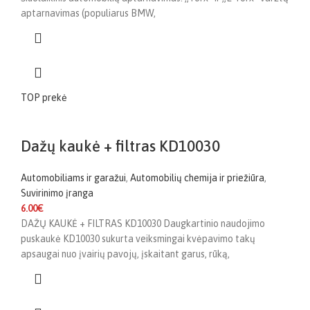
aptarnavimas (populiarus BMW,
TOP prekė
Dažų kaukė + filtras KD10030
Automobiliams ir garažui
,
Automobilių chemija ir priežiūra
,
Suvirinimo įranga
6.00
€
DAŽŲ KAUKĖ + FILTRAS KD10030 Daugkartinio naudojimo
puskaukė KD10030 sukurta veiksmingai kvėpavimo takų
apsaugai nuo įvairių pavojų, įskaitant garus, rūką,