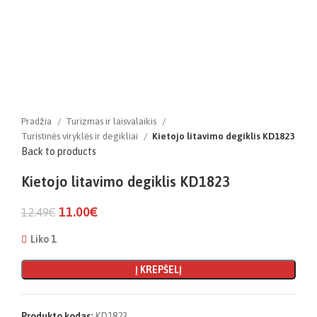
Pradžia
Turizmas ir laisvalaikis
Turistinės viryklės ir degikliai
Kietojo litavimo degiklis KD1823
Back to products
Kietojo litavimo degiklis KD1823
11.00
€
12.49
€
Liko 1
Į KREPŠELĮ
Produkto kodas:
KD1823