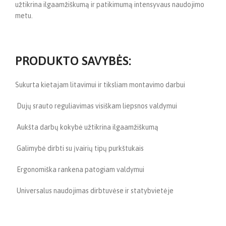
užtikrina ilgaamžiškumą ir patikimumą intensyvaus naudojimo
metu.
PRODUKTO SAVYBĖS:
Sukurta kietajam litavimui ir tiksliam montavimo darbui
Dujų srauto reguliavimas visiškam liepsnos valdymui
Aukšta darbų kokybė užtikrina ilgaamžiškumą
Galimybė dirbti su įvairių tipų purkštukais
Ergonomiška rankena patogiam valdymui
Universalus naudojimas dirbtuvėse ir statybvietėje