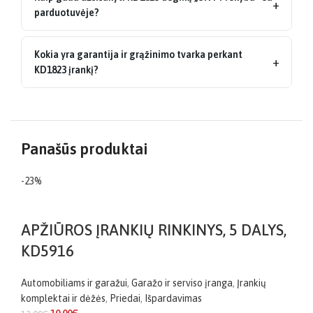
+
parduotuvėje?
Kokia yra garantija ir grąžinimo tvarka perkant
+
KD1823 įrankį?
Panašūs produktai
-23%
APŽIŪROS ĮRANKIŲ RINKINYS, 5 DALYS,
KD5916
Automobiliams ir garažui
,
Garažo ir serviso įranga
,
Įrankių
komplektai ir dėžės
,
Priedai
,
Išpardavimas