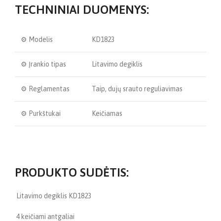
TECHNINIAI DUOMENYS:
⚙️ Modelis
KD1823
⚙️ Įrankio tipas
Litavimo degiklis
⚙️ Reglamentas
Taip, dujų srauto reguliavimas
⚙️ Purkštukai
Keičiamas
PRODUKTO SUDĖTIS:
Litavimo degiklis KD1823
4 keičiami antgaliai