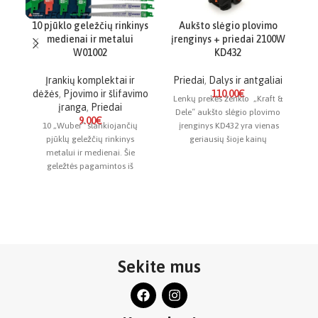
10 pjūklo geležčių rinkinys
Aukšto slėgio plovimo
medienai ir metalui
įrenginys + priedai 2100W
gr
W01002
KD432
Įrankių komplektai ir
Priedai
,
Dalys ir antgaliai
dėžės
,
Pjovimo ir šlifavimo
110.00
€
Lenkų prekės ženklo „Kraft &
įranga
,
Priedai
Dele“ aukšto slėgio plovimo
9.00
€
10 „Wuber“ slankiojančių
įrenginys KD432 yra vienas
pjūklų geležčių rinkinys
geriausių šioje kainų
metalui ir medienai. Šie
kategorijoje. Jis taip pat turi
geležtės pagamintos iš
automatinio variklio
me
patvarių medžiagų, tokių kaip
išjungimo
anglinis ir bimetalinis
Sekite mus