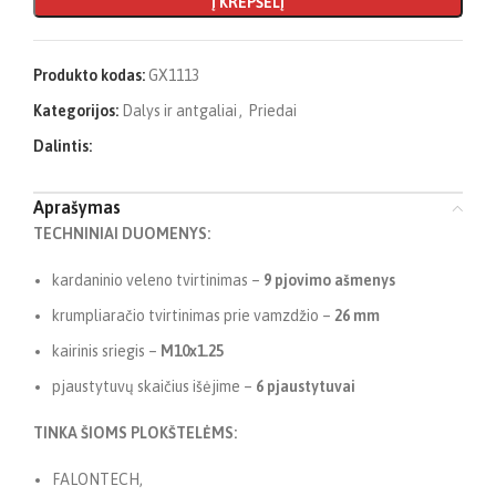
Į KREPŠELĮ
Produkto kodas:
GX1113
Kategorijos:
Dalys ir antgaliai
,
Priedai
Dalintis:
Aprašymas
TECHNINIAI DUOMENYS:
kardaninio veleno tvirtinimas –
9 pjovimo ašmenys
krumpliaračio tvirtinimas prie vamzdžio –
26 mm
kairinis sriegis –
M10x1.25
pjaustytuvų skaičius išėjime –
6 pjaustytuvai
TINKA ŠIOMS PLOKŠTELĖMS:
FALONTECH,