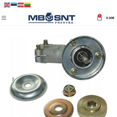
0
0.00
€