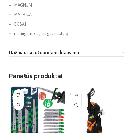
MAGNUM
MATRICA,
BOSAI
ir daugelis kitų turgaus dalgių.
Dažniausiai užduodami klausimai
Panašūs produktai
NĖRA
-1