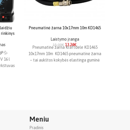
laidžiu
Pneumatinė žarna 10x17mm 10m KD1465
Pneumat
 rinkinys
Laistymo įranga
Kompre
mas
13.24
€
15.00
€
Pneumatinė žarna Kraftdele KD1465
🌾💦
PNEUM
10x17mm 10m KD1465 pneumatinė žarna
V 16 l
WDS215
– tai aukštos kokybės elastinga guminė
urkštuvas
prekės 
žarna, skirta profesionaliam ir buitiniam
 ➡️ 16 l
naudojimui.
Meniu
Pradinis