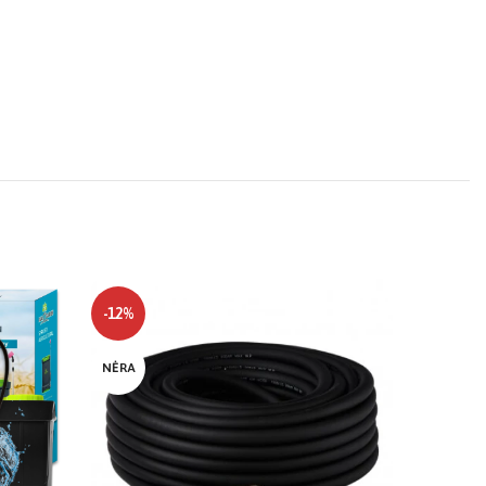
-12%
NĖRA