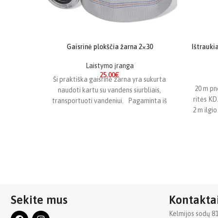
Gaisrinė plokščia žarna 2×30
Ištrauki
Laistymo įranga
25.00
€
Ši praktiška gaisrinė žarna yra sukurta
20 m pn
naudoti kartu su vandens siurbliais,
ritės KD
transportuoti vandeniui. Pagaminta iš
2 m ilg
įvairioms oro sąlygoms atsparios
Sekite mus
Kontakta
Kelmijos sodų 81oj