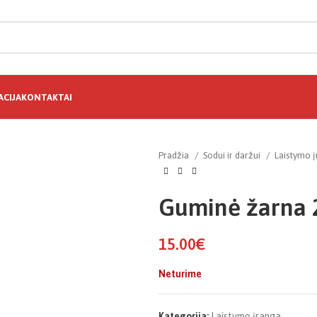
CIJA
KONTAKTAI
Pradžia
Sodui ir daržui
Laistymo 
Guminė žarna 
15.00
€
Neturime
Kategorija:
Laistymo įranga