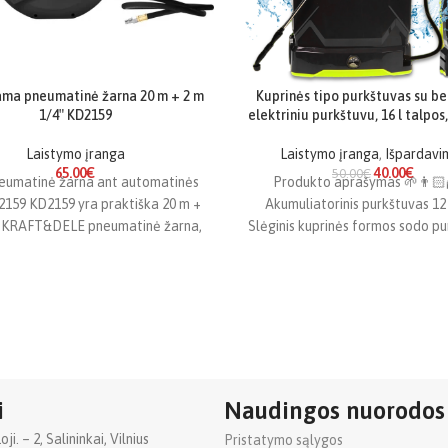
ama pneumatinė žarna 20 m + 2 m
Kuprinės tipo purkštuvas su be
1/4″ KD2159
elektriniu purkštuvu, 16 l talpos,
Laistymo įranga
Laistymo įranga
,
Išpardavi
65.00
€
40.00
€
50.00
€
eumatinė žarna ant automatinės
Produkto aprašymas 🌱👨🏻‍
2159 KD2159 yra praktiška 20 m +
Akumuliatorinis purkštuvas 12 
io KRAFT&DELE pneumatinė žarna,
Slėginis kuprinės formos sodo p
+ pavadėlis + antgaliai🌱👨🏻‍🌾
i
Naudingos nuorodos
i. – 2, Salininkai, Vilnius
Pristatymo sąlygos