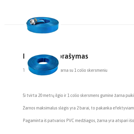
Produkto aprašymas
Tvirta 20 m guminė žarna su 1 colio skersmeniu
Ši tvirta 20 metrų ilgio ir 1 colio skersmens guminė žarna puikia
Žarnos maksimalus slėgis yra 2 barai, to pakanka efektyvia
Pagaminta iš patvarios PVC medžiagos, žarna yra atspari išo