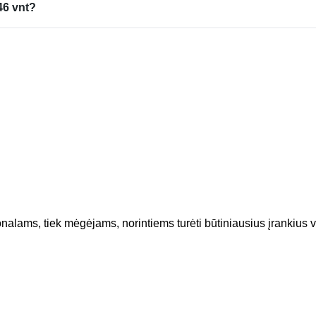
46 vnt?
ionalams, tiek mėgėjams, norintiems turėti būtiniausius įrankius v