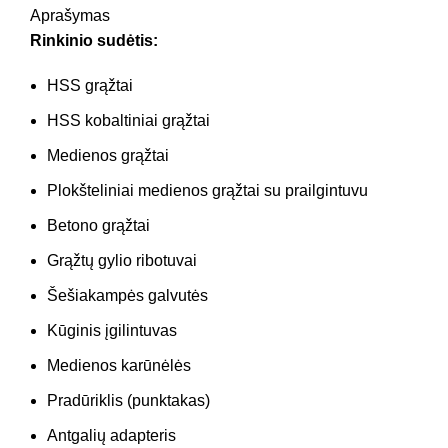
Aprašymas
Rinkinio sudėtis:
HSS grąžtai
HSS kobaltiniai grąžtai
Medienos grąžtai
Plokšteliniai medienos grąžtai su prailgintuvu
Betono grąžtai
Grąžtų gylio ribotuvai
Šešiakampės galvutės
Kūginis įgilintuvas
Medienos karūnėlės
Pradūriklis (punktakas)
Antgalių adapteris