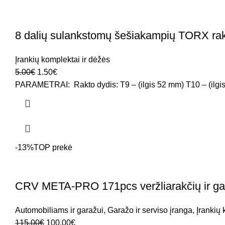
8 dalių sulankstomų šešiakampių TORX rak
Įrankių komplektai ir dėžės
5.00
€
1.50
€
PARAMETRAI: Rakto dydis: T9 – (ilgis 52 mm) T10 – (ilgis
-13%
TOP prekė
CRV META-PRO 171pcs veržliarakčių ir gal
Automobiliams ir garažui
,
Garažo ir serviso įranga
,
Įrankių 
115.00
€
100.00
€