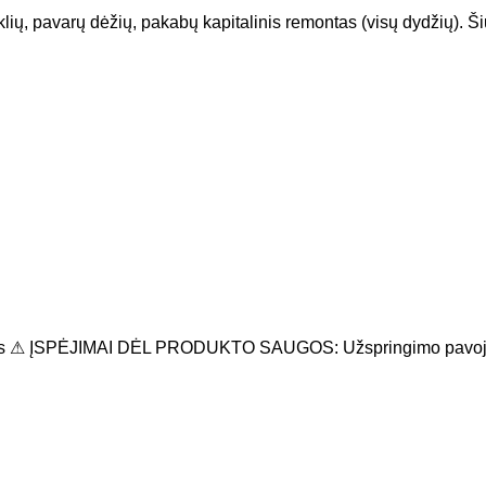
avarų dėžių, pakabų kapitalinis remontas (visų dydžių). Šiuol
rsais ⚠ ĮSPĖJIMAI DĖL PRODUKTO SAUGOS: Užspringimo pavojus: 