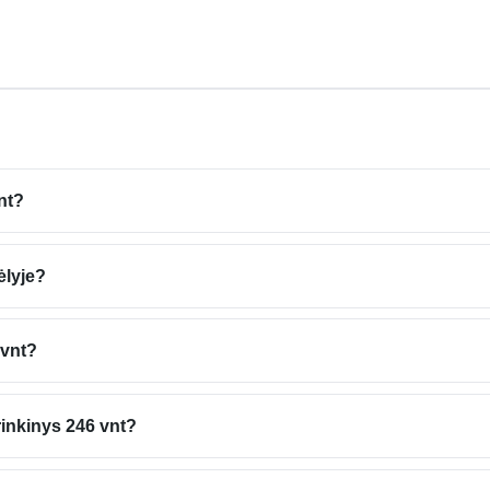
nt?
ėlyje?
 vnt?
 rinkinys 246 vnt?