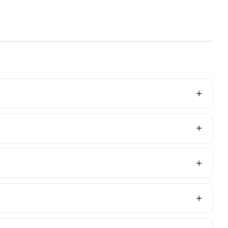
+
+
+
+