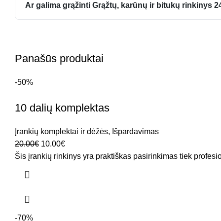
Ar galima grąžinti Grąžtų, karūnų ir bitukų rinkinys 2
Panašūs produktai
-50%
10 dalių komplektas
Įrankių komplektai ir dėžės
,
Išpardavimas
20.00
€
10.00
€
Šis įrankių rinkinys yra praktiškas pasirinkimas tiek profes
-70%