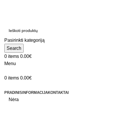
ADD ANYTHING HERE OR JUST REMOVE IT…
Pasirinkti kategoriją
Search
0
items
0.00
€
Menu
0
items
0.00
€
Produktų kategorijos
PRADINIS
INFORMACIJA
KONTAKTAI
Nėra