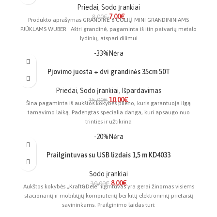
Priedai
,
Sodo įrankiai
7.00
€
8.00
€
Produkto aprašymas GRANDINĖ 6 COLIŲ MINI GRANDININIAMS
PJŪKLAMS WUBER Aštri grandinė, pagaminta iš itin patvarių metalo
lydinių, atspari dilimui
-33%
Nėra
Pjovimo juosta + dvi grandinės 35cm 50T
Priedai
,
Sodo įrankiai
,
Išpardavimas
10.00
€
15.00
€
Šina pagaminta iš aukštos kokybės plieno, kuris garantuoja ilgą
tarnavimo laiką. Padengtas specialia danga, kuri apsaugo nuo
trinties ir užtikrina
-20%
Nėra
Prailgintuvas su USB lizdais 1,5 m KD4033
Sodo įrankiai
8.00
€
10.00
€
Aukštos kokybės „Kraft&Dele“ ilgintuvas yra gerai žinomas visiems
stacionarių ir mobiliųjų kompiuterių bei kitų elektroninių prietaisų
savininkams. Prailginimo laidas turi: