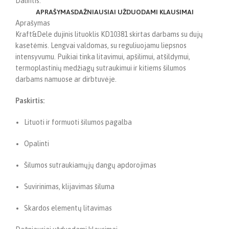
Dalintis:
APRAŠYMAS
DAŽNIAUSIAI UŽDUODAMI KLAUSIMAI
Aprašymas
Kraft&Dele dujinis lituoklis KD10381 skirtas darbams su dujų
kasetėmis. Lengvai valdomas, su reguliuojamu liepsnos
intensyvumu. Puikiai tinka litavimui, apšilimui, atšildymui,
termoplastinių medžiagų sutraukimui ir kitiems šilumos
darbams namuose ar dirbtuvėje.
Paskirtis:
Lituoti ir formuoti šilumos pagalba
Opalinti
Šilumos sutraukiamųjų dangų apdorojimas
Suvirinimas, klijavimas šiluma
Skardos elementų litavimas