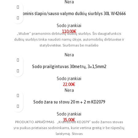
Nėra
Pramoninis šlapio/sauso valymo dulkių siurblys 30L W42666
Sodo įrankiai
110.00
€
„Wuber“ pramoninis dirbtuvių dulkių siurblys. Šis daugiafunkcis
dulkių siurblys tinka naudoti namų ūkyje, automobilių dirbtuvėse ir
statybvietėse. Siurbimas be maišelio
Nėra
Sodo prailgintuvas 30metrų, 3×1,5mm2
Sodo įrankiai
22.00
€
Nėra
Sodo žara su stovu 20 m + 2 m KD2079
Sodo įrankiai
35.00
€
PRODUKTO APRAŠYMAS „Kraft&Dele KD2079“ sodo žarnos stovas
yra puikus prietaisas sodininkams, kurie vertina greitą ir be rūpesčių
laistymą. Stovas