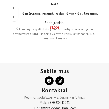
Nėra
Turistinė nešiojama keramikinė dujinė viryklė su lagaminu
Sodo įrankiai
21.00
€
Ši kempingo viryklė skirta gaminti maistą lauke ir viduje, su
temperatūros jutikliu ir slėgio valdymo įtaisu, užtikrinančiu jūsų
saugumą. Lengvas
Sekite mus
Kontaktai
Kelmijos sodų 81oji. – 2, Salininkai, Vilnius
Mob.
+370 634 13041
El. p.:
sntprekyba@gmail.com