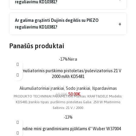
reguliavimu KD10381?
Ar galima grąžinti Dujinis degiklis su PIEZO
+
reguliavimu KD10381?
Panašūs produktai
-17%
Nėra
Akumuliatorinis purškimo pistoletas/pulevizatorius 21 V
2000 mAh KD5481
Akumuliatoriniai įrankiai
,
Sodo įrankiai
,
Išpardavimas
50.00
€
60.00
€
PRODUKTO TECHNINIAI PARAMETRAI Markas: KRAFT&DELE Modelis:
KD5481 Įrankio tipas: purškimo pistoletas Galia: 250 W Maitinimo
šaltinis: 21 V / 2000
-13%
Grandinė mini grandininiams pjūklams 6″ Wuber W37004