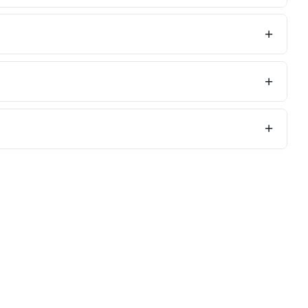
+
+
+