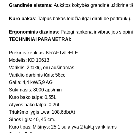
Grandinės sistema:
Aukštos kokybės grandinė užtikrina tik
Kuro bakas:
Talpus bakas leidžia ilgai dirbti be pertraukų.
Ergonominis dizainas:
Patogi rankena ir vibracijos slopi
TECHNINIAI PARAMETRAI:
Prekinis ženklas: KRAFT&DELE
Modelis: KD 10613
Variklis: 2 taktų, oru aušinamas
Variklio darbinis tūris: 58cc
Galia: 4,4 kW/5,9 AG
Sukimasis: 8000 aps/min
Kuro bako talpa: 0,55L
Alyvos bako talpa: 0,26L
Triukšmo lygis Lwa: 108,6db(A)
Šinos ilgis: 40, 45 cm.
Kuro tipas: Mišinys: 25:1 su alyva 2 taktų varikliams