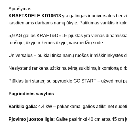
Aprašymas
KRAFT&DELE KD10613
yra galingas ir universalus benzi
kasdieniams darbams namų ūkyje. Patikimas variklis ir koky
5,9 AG galios KRAFT&DELE pjūklas yra vienas dinamiškiausi
ruošoje, ūkyje ir žemės ūkyje, vaismedžių sode.
Universalus – puikiai tinka namų ruošos ir miškininkystės d
Neslystanti rankena užtikrina tvirtą sukibimą ir komfortą di
Pjūklas turi starterį su spyruokle GO START – užvedimui 
Pagrindinės savybės:
Variklio galia:
4.4 kW – pakankamai galios atlikti net sudė
Pjovimo juostos ilgis:
Galite pasirinkti 40 cm arba 45 cm 