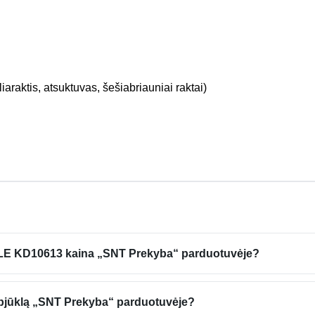
araktis, atsuktuvas, šešiabriauniai raktai)
ELE KD10613 kaina „SNT Prekyba“ parduotuvėje?
pjūklą „SNT Prekyba“ parduotuvėje?