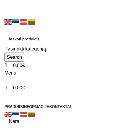
0
0
0
ADD ANYTHING HERE OR JUST REMOVE IT…
Pasirinkti kategoriją
Search
0.00
€
Menu
0.00
€
Produktų kategorijos
PRADINIS
INFORMACIJA
KONTAKTAI
Nėra