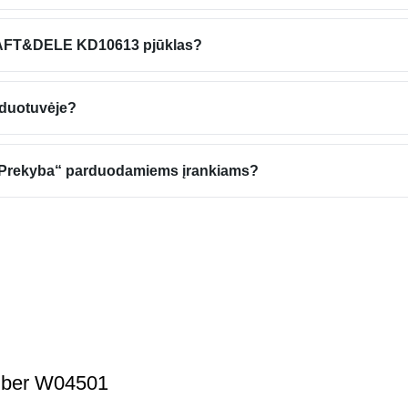
KRAFT&DELE KD10613 pjūklas?
duotuvėje?
NT Prekyba“ parduodamiems įrankiams?
Wuber W04501