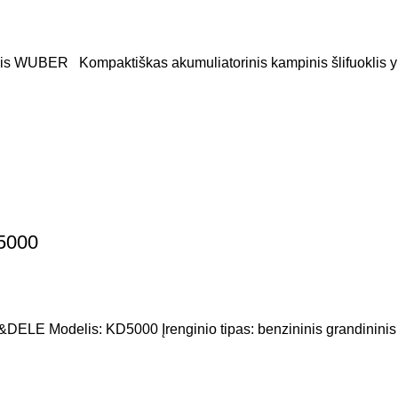
is WUBER Kompaktiškas akumuliatorinis kampinis šlifuoklis yra
5000
lis: KD5000 Įrenginio tipas: benzininis grandininis pjūkl