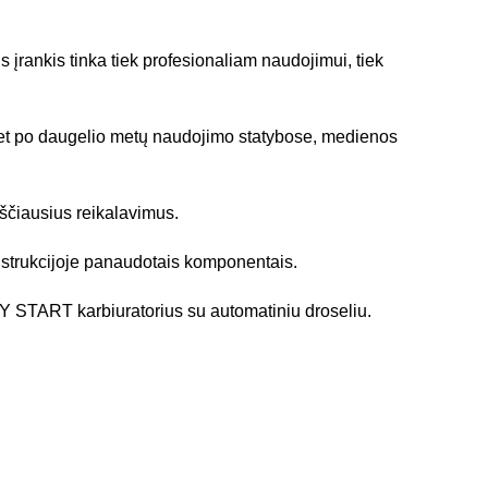
 įrankis tinka tiek profesionaliam naudojimui, tiek
 net po daugelio metų naudojimo statybose, medienos
kščiausius reikalavimus.
konstrukcijoje panaudotais komponentais.
Y START karbiuratorius su automatiniu droseliu.