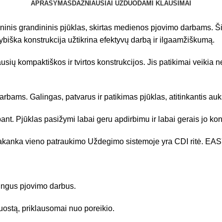
APRAŠYMAS
DAŽNIAUSIAI UŽDUODAMI KLAUSIMAI
ninis grandininis pjūklas, skirtas medienos pjovimo darbams. Šis
biška konstrukcija užtikrina efektyvų darbą ir ilgaamžiškumą.
ų kompaktiškos ir tvirtos konstrukcijos. Jis patikimai veikia
arbams. Galingas, patvarus ir patikimas pjūklas, atitinkantis au
rbant. Pjūklas pasižymi labai geru apdirbimu ir labai gerais jo 
pakanka vieno patraukimo Uždegimo sistemoje yra CDI ritė. EAS
tingus pjovimo darbus.
juostą, priklausomai nuo poreikio.