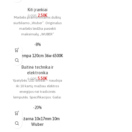
Kiti įrankiai
2.50
€
3.00
€
Maišelis pramoniniams dulkių
siurbliams „Wuber“. Originalus
maišelis leidžia pasiekti
maksimalų „WUBER“
pramoninių dulkių siurblių
-8%
efektyvumą. Pagamintas iš
aukštos kokybės filtro
LED lempa 120cm 36w 6500K
Buitinė technika ir
elektronika
5.50
€
6.00
€
Ypatybės: LED diodai – naudoja
iki 10 kartų mažiau elektros
energijos nei tradicinės
lemputės. Specifikacijos: Galia:
36 W Ilgis: 120 cm
-20%
Oro žarna 10x17mm 10m
Wuber