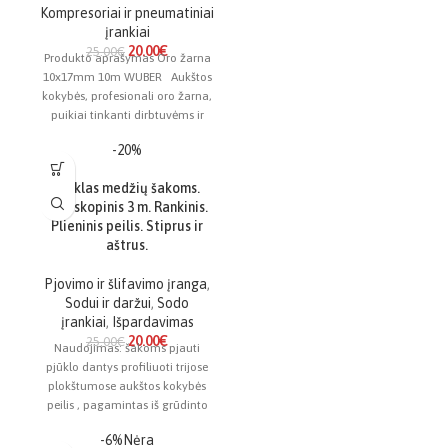
Kompresoriai ir pneumatiniai
įrankiai
20.00
€
25.00
€
Produkto aprašymas Oro žarna
10x17mm 10m WUBER Aukštos
kokybės, profesionali oro žarna,
puikiai tinkanti dirbtuvėms ir
namų garažams. Pagaminta
-20%
Pjūklas medžių šakoms.
Teleskopinis 3 m. Rankinis.
Plieninis peilis. Stiprus ir
aštrus.
Pjovimo ir šlifavimo įranga
,
Sodui ir daržui
,
Sodo
įrankiai
,
Išpardavimas
20.00
€
25.00
€
Naudojimas: šakoms pjauti
pjūklo dantys profiliuoti trijose
plokštumose aukštos kokybės
peilis , pagamintas iš grūdinto
plieno reguliuojamas ilgis 135–
-6%
Nėra
280 cm lenktas peilis