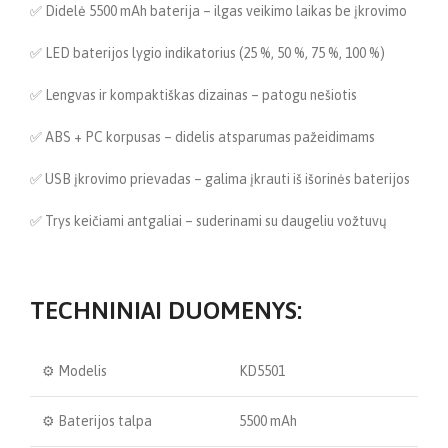
✅ Didelė 5500 mAh baterija – ilgas veikimo laikas be įkrovimo
✅ LED baterijos lygio indikatorius (25 %, 50 %, 75 %, 100 %)
✅ Lengvas ir kompaktiškas dizainas – patogu nešiotis
✅ ABS + PC korpusas – didelis atsparumas pažeidimams
✅ USB įkrovimo prievadas – galima įkrauti iš išorinės baterijos
✅ Trys keičiami antgaliai – suderinami su daugeliu vožtuvų
TECHNINIAI DUOMENYS:
⚙️ Modelis
KD5501
⚙️ Baterijos talpa
5500 mAh