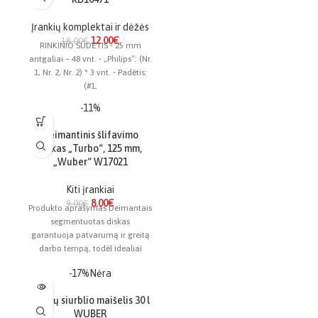
Įrankių komplektai ir dėžės
12.00
€
18.00
€
RINKINIO SUDĖTIS • 25 mm
antgaliai – 48 vnt. • „Philips“: (Nr.
1, Nr. 2, Nr. 2) * 3 vnt. • Padėtis:
(#1,
-11%
Deimantinis šlifavimo
diskas „Turbo“, 125 mm,
„Wuber“ W17021
Kiti įrankiai
8.00
€
9.00
€
Produkto aprašymas Deimantais
segmentuotas diskas
garantuoja patvarumą ir greitą
darbo tempą, todėl idealiai
tinka šlifuoti betoną, akmenį ir
-17%
Nėra
keramiką. 5
Dulkių siurblio maišelis 30 l
WUBER