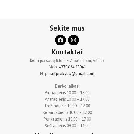
Prescott įsipareigojimas siekti
kokybės ir naujovių paskatino jų
gaminius pasitikėti visame
pasaulyje ir eksportuoti į
daugiau nei 100 šalių ir regionų.
Sekite mus
Kontaktai
Kelmijos sodų 81oji. – 2, Salininkai, Vilnius
Mob.
+370 634 13041
El. p.:
sntprekyba@gmail.com
Darbo laikas:
Pirmadienis 10.00 – 17.00
Antradienis 10.00 – 17.00
Trečiadienis 10.00 – 17.00
Ketvirtadienis 10.00 – 17.00
Penktadienis 10.00 – 17.00
Šeštadienis 09.00 – 14.00