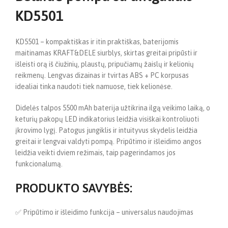
KD5501
KD5501 – kompaktiškas ir itin praktiškas, baterijomis
maitinamas KRAFT&DELE siurblys, skirtas greitai pripūsti ir
išleisti orą iš čiužinių, plaustų, pripučiamų žaislų ir kelionių
reikmenų. Lengvas dizainas ir tvirtas ABS + PC korpusas
idealiai tinka naudoti tiek namuose, tiek kelionėse.
Didelės talpos 5500 mAh baterija užtikrina ilgą veikimo laiką, o
keturių pakopų LED indikatorius leidžia visiškai kontroliuoti
įkrovimo lygį. Patogus jungiklis ir intuityvus skydelis leidžia
greitai ir lengvai valdyti pompą. Pripūtimo ir išleidimo angos
leidžia veikti dviem režimais, taip pagerindamos jos
funkcionalumą.
PRODUKTO SAVYBĖS:
✅ Pripūtimo ir išleidimo funkcija – universalus naudojimas