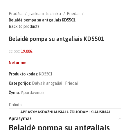
Pradžia
Įrankiai ir technika
Priedai
Belaidė pompa su antgaliais KD5501
Back to products
Belaidė pompa su antgaliais KD5501
19.00
€
22.00
€
Neturime
Produkto kodas:
KD5501
Kategorijos:
Dalys ir antgaliai
,
Priedai
Žyma:
Išpardavimas
Dalintis:
APRAŠYMAS
DAŽNIAUSIAI UŽDUODAMI KLAUSIMAI
Aprašymas
Belaidė pompa su antgaliais