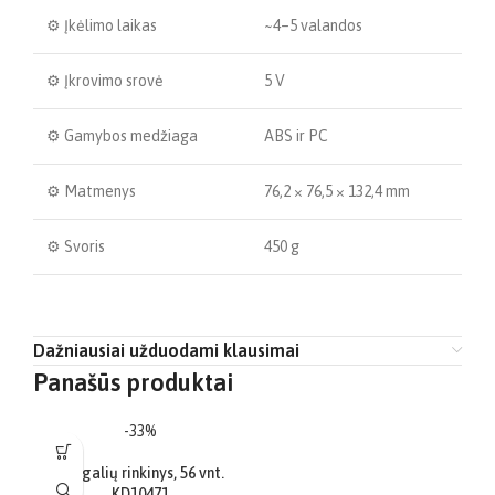
⚙️ Įkėlimo laikas
~4–5 valandos
⚙️ Įkrovimo srovė
5 V
⚙️ Gamybos medžiaga
ABS ir PC
⚙️ Matmenys
76,2 × 76,5 × 132,4 mm
⚙️ Svoris
450 g
Dažniausiai užduodami klausimai
Panašūs produktai
-33%
Antgalių rinkinys, 56 vnt.
KD10471