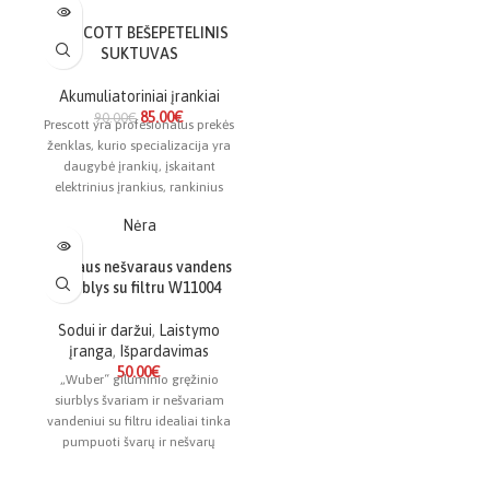
PRESCOTT BEŠEPETELINIS
SUKTUVAS
Akumuliatoriniai įrankiai
85.00
€
90.00
€
Prescott yra profesionalus prekės
ženklas, kurio specializacija yra
daugybė įrankių, įskaitant
elektrinius įrankius, rankinius
įrankius, sodo įrankius,
Nėra
suvirinimo aparatus, oro
kompresorius ir priedus.
Švaraus nešvaraus vandens
Turėdama daugiau nei 30 metų
siurblys su filtru W11004
patirtį pramonėje, Prescott
įsitvirtino kaip vieno langelio
Sodui ir daržui
,
Laistymo
įrankių stotis, siūlanti daugiau
įranga
,
Išpardavimas
nei 1000 gaminių, skirtų
50.00
€
padidinti tikslumą, efektyvumą
„Wuber“ giluminio gręžinio
ir našumą.
siurblys švariam ir nešvariam
Plati jų produktų linija patenkina
vandeniui su filtru idealiai tinka
įvairius poreikius – nuo ​​
pumpuoti švarų ir nešvarų
profesionalių meistrų iki
vandenį iš užtvindytų vietų,
„pasidaryk pats“ entuziastų.