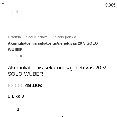
0.00
€
Click to enlarge
-6%
Pradžia
Sodui ir daržui
Sodo įrankiai
Akumuliatorinis sekatorius/genėtuvas 20 V SOLO
WUBER
Akumuliatorinis sekatorius/genėtuvas 20 V
SOLO WUBER
49.00
€
52.00
€
Liko 3