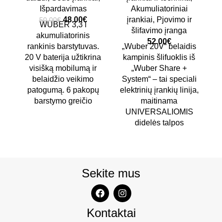
Išpardavimas
Akumuliatoriniai
48.00
€
įrankiai
,
Pjovimo ir
50.00
€
WUBER 3,3 l
šlifavimo įranga
akumuliatorinis
52.00
€
rankinis barstytuvas.
„Wuber 20V“ belaidis
20 V baterija užtikrina
kampinis šlifuoklis iš
visišką mobilumą ir
„Wuber Share +
belaidžio veikimo
System“ – tai speciali
patogumą. 6 pakopų
elektrinių įrankių linija,
barstymo greičio
maitinama
UNIVERSALIOMIS
didelės talpos
Sekite mus
Kontaktai