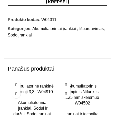
Į KREPŠELĮ
Produkto kodas:
W04311
Kategorijos:
Akumuliatoriniai įrankiai
,
Išpardavimas
,
Sodo įrankiai
Panašūs produktai
-4%
-1
Akumuliatorinė rankinė
Akumuliatorinis
sėjamoji 3,3 l W04910
kampinis šlifuoklis,
TO
125 mm skersmuo
Akumuliatoriniai
W04502
įrankiai
,
Sodui ir
daržui
,
Sodo įrankiai
,
Įrankiai ir technika
,
į