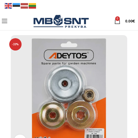
0
0.00
€
-33%