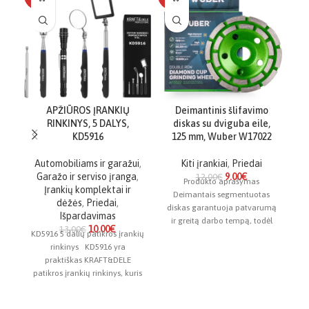
APŽIŪROS ĮRANKIŲ
Deimantinis šlifavimo
RINKINYS, 5 DALYS,
diskas su dviguba eile,
KD5916
125 mm, Wuber W17022
Automobiliams ir garažui
,
Kiti įrankiai
,
Priedai
Garažo ir serviso įranga
,
9.00
€
12.00
€
Produkto aprašymas
Įrankių komplektai ir
Deimantais segmentuotas
dėžės
,
Priedai
,
diskas garantuoja patvarumą
tv
Išpardavimas
ir greitą darbo tempą, todėl
k
10.00
€
13.00
€
KD5916 5 dalių patikros įrankių
idealiai tinka šlifuoti betoną,
rinkinys KD5916 yra
akmenį ir keramiką. 5
praktiškas KRAFT&DELE
patikros įrankių rinkinys, kuris
žymiai supaprastina
diagnostiką ir remonto