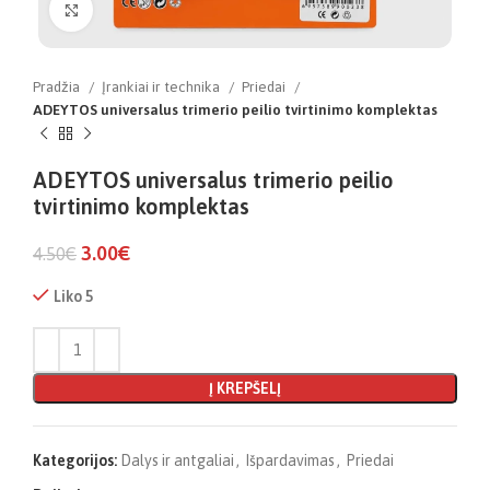
Click to enlarge
Pradžia
Įrankiai ir technika
Priedai
ADEYTOS universalus trimerio peilio tvirtinimo komplektas
ADEYTOS universalus trimerio peilio
tvirtinimo komplektas
3.00
€
4.50
€
Liko 5
Į KREPŠELĮ
Kategorijos:
Dalys ir antgaliai
,
Išpardavimas
,
Priedai