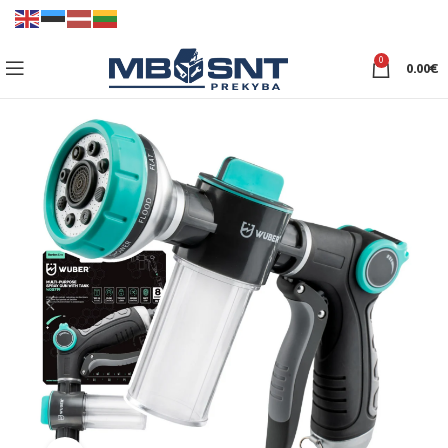
0
0.00
€