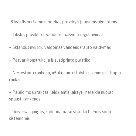
-8 įvairūs purškimo modeliai, pritaikyti įvairioms užduotims
– Tikslus ploviklio ir vandens maišymo reguliavimas
– Sklandus nykščiu valdomas vandens srauto valdymas
– Patvari konstrukcija iš sustiprinto plastiko
– Neslystanti rankena, užtikrinanti stabilų sukibimą su šlapia
ranka
– Paleidimo užraktas, leidžiantis laistyti, nereikia nuolat
spausti rankenos
– Universali jungtis, suderinama su standartinėmis sodo
sistemomis