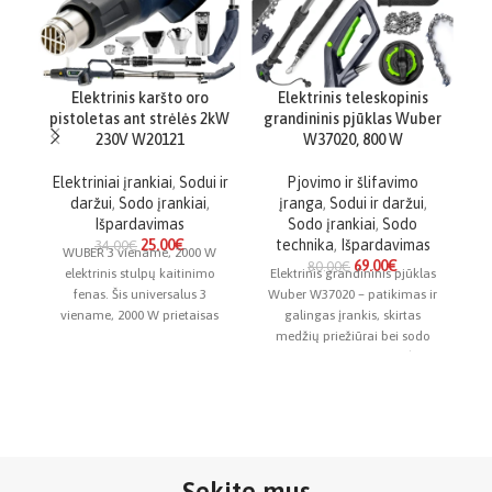
Elektrinis karšto oro
Elektrinis teleskopinis
pistoletas ant strėlės 2kW
grandininis pjūklas Wuber
230V W20121
W37020, 800 W
t
Elektriniai įrankiai
,
Sodui ir
Pjovimo ir šlifavimo
daržui
,
Sodo įrankiai
,
įranga
,
Sodui ir daržui
,
Išpardavimas
Sodo įrankiai
,
Sodo
25.00
€
technika
,
Išpardavimas
34.00
€
WUBER 3 viename, 2000 W
69.00
€
80.00
€
elektrinis stulpų kaitinimo
Elektrinis grandininis pjūklas
fenas. Šis universalus 3
Wuber W37020 – patikimas ir
viename, 2000 W prietaisas
galingas įrankis, skirtas
Gr
sukuria iki 600 °C
medžių priežiūrai bei sodo
darbams. Dėl rankenos (170–
a
230 cm) galima saugiai
pasiekti
Sekite mus