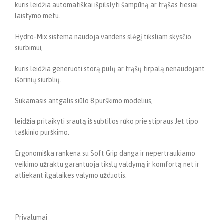
kuris leidžia automatiškai išpilstyti šampūną ar trąšas tiesiai
laistymo metu.
Hydro-Mix sistema naudoja vandens slėgį tiksliam skysčio
siurbimui,
kuris leidžia generuoti storą putų ar trąšų tirpalą nenaudojant
išorinių siurblių.
Sukamasis antgalis siūlo 8 purškimo modelius,
leidžia pritaikyti srautą iš subtilios rūko prie stipraus Jet tipo
taškinio purškimo.
Ergonomiška rankena su Soft Grip danga ir nepertraukiamo
veikimo užraktu garantuoja tikslų valdymą ir komfortą net ir
atliekant ilgalaikes valymo užduotis.
Privalumai