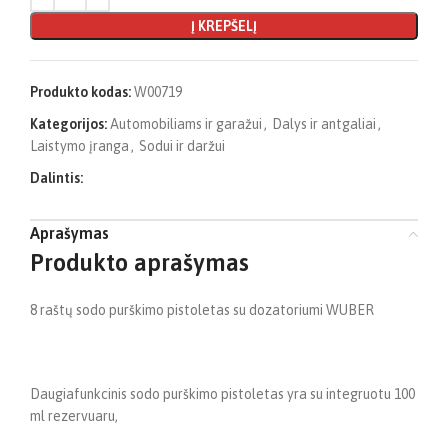
Į KREPŠELĮ
Produkto kodas:
W00719
Kategorijos:
Automobiliams ir garažui
,
Dalys ir antgaliai
,
Laistymo įranga
,
Sodui ir daržui
Dalintis:
Aprašymas
Produkto aprašymas
8 raštų sodo purškimo pistoletas su dozatoriumi WUBER
Daugiafunkcinis sodo purškimo pistoletas yra su integruotu 100
ml rezervuaru,