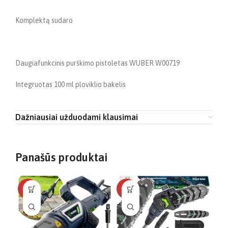
Komplektą sudaro
Daugiafunkcinis purškimo pistoletas WUBER W00719
Integruotas 100 ml ploviklio bakelis
Dažniausiai užduodami klausimai
Panašūs produktai
-26%
-14%
-5