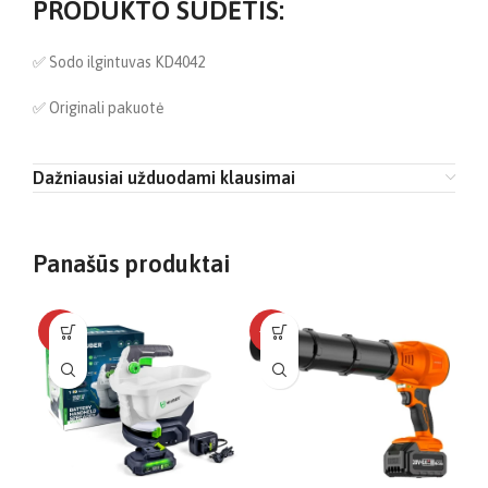
PRODUKTO SUDĖTIS:
✅ Sodo ilgintuvas KD4042
✅ Originali pakuotė
Dažniausiai užduodami klausimai
Panašūs produktai
-4%
-12%
-1