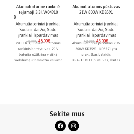
Akumuliatorinė rankinė
Akumuliatorinis pūstuvas
sėjamoji 3,3 l W04910
21W 800W KD3591
gr
Akumuliatoriniai įrankiai
,
Akumuliatoriniai įrankiai
,
Sodui ir daržui
,
Sodo
Sodui ir daržui
,
Sodo
įrankiai
,
Išpardavimas
įrankiai
,
Išpardavimas
48.00
€
43.00
€
50.00
€
49.00
€
WUBER 3,3 l akumuliatorinis
Akumuliatorinis pūstuvas 21W
rankinis barstytuvas. 20 V
800W KD3591 KD3591 yra
baterija užtikrina visišką
praktiškas belaidis
E
mobilumą ir belaidžio veikimo
KRAFT&DELE pūstuvas, skirtas
W
patogumą. 6 pakopų
greitai pašalinti lapus, dulkes,
barstymo greičio
smulkias šiukšles ir
d
Sekite mus