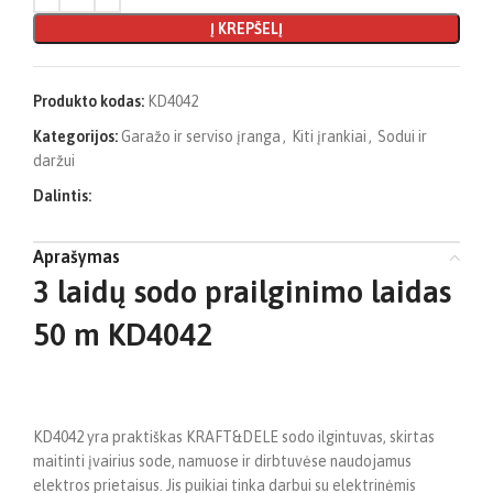
Į KREPŠELĮ
Produkto kodas:
KD4042
Kategorijos:
Garažo ir serviso įranga
,
Kiti įrankiai
,
Sodui ir
daržui
Dalintis:
Aprašymas
3 laidų sodo prailginimo laidas
50 m KD4042
KD4042 yra praktiškas KRAFT&DELE sodo ilgintuvas, skirtas
maitinti įvairius sode, namuose ir dirbtuvėse naudojamus
elektros prietaisus. Jis puikiai tinka darbui su elektrinėmis