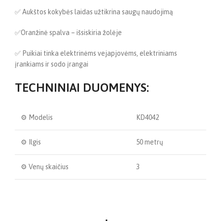
✅ Aukštos kokybės laidas užtikrina saugų naudojimą
✅Oranžinė spalva – išsiskiria žolėje
✅ Puikiai tinka elektrinėms vejapjovėms, elektriniams
įrankiams ir sodo įrangai
TECHNINIAI DUOMENYS:
⚙️ Modelis
KD4042
⚙️ Ilgis
50 metrų
⚙️ Venų skaičius
3