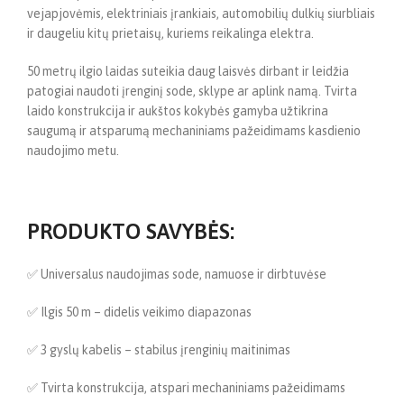
vejapjovėmis, elektriniais įrankiais, automobilių dulkių siurbliais
ir daugeliu kitų prietaisų, kuriems reikalinga elektra.
50 metrų ilgio laidas suteikia daug laisvės dirbant ir leidžia
patogiai naudoti įrenginį sode, sklype ar aplink namą. Tvirta
laido konstrukcija ir aukštos kokybės gamyba užtikrina
saugumą ir atsparumą mechaniniams pažeidimams kasdienio
naudojimo metu.
PRODUKTO SAVYBĖS:
✅ Universalus naudojimas sode, namuose ir dirbtuvėse
✅ Ilgis 50 m – didelis veikimo diapazonas
✅ 3 gyslų kabelis – stabilus įrenginių maitinimas
✅ Tvirta konstrukcija, atspari mechaniniams pažeidimams