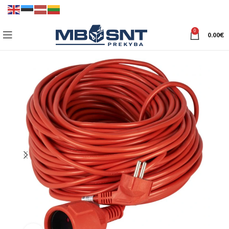
0
0.00
€