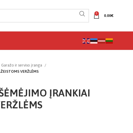
0
0.00
€
Garažo ir serviso įranga
PAŽEISTOMS VERŽLĖMS
IŠĖMĖJIMO ĮRANKIAI
VERŽLĖMS