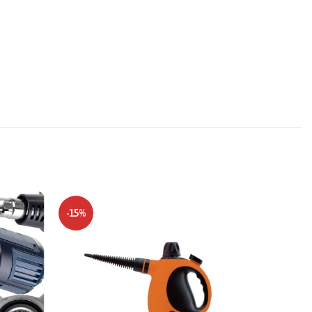
-15%
-17%