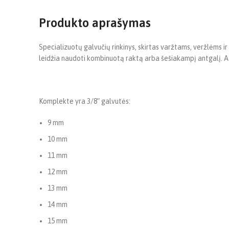
Produkto aprašymas
Specializuotų galvučių rinkinys, skirtas varžtams, veržlėms ir k
leidžia naudoti kombinuotą raktą arba šešiakampį antgalį. Atsi
Komplekte yra 3/8″ galvutės:
9 mm
10 mm
11 mm
12 mm
13 mm
14 mm
15 mm