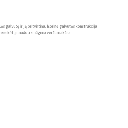
ės galvutę ir ją pritvirtina. Išorinė galvutės konstrukcija
 nereikėtų naudoti smūginio veržliarakčio.