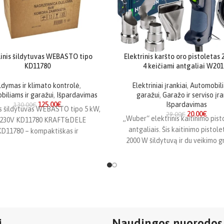
inis šildytuvas WEBASTO tipo
Elektrinis karšto oro pistoletas
KD11780
4 keičiami antgaliai W201
ildymas ir klimato kontrolė
,
Elektriniai įrankiai
,
Automobili
iliams ir garažui
,
Išpardavimas
garažui
,
Garažo ir serviso įr
125.00
€
Išpardavimas
130.00
€
is šildytuvas WEBASTO tipo 5 kW,
20.00
€
29.00
€
„Wuber“ elektrinis kaitinimo pist
/230V KD11780 KRAFT&DELE
antgaliais. Šis kaitinimo pistole
KD11780 – kompaktiškas ir
2000 W šildytuvą ir du veikimo gre
mas dyzelinis šildytuvas, skirtas
greitis –
bei efektyviam patalpų šildymui.
i
Naudingos nuorodos