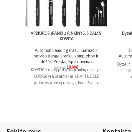
APŽIŪROS ĮRANKIŲ RINKINYS, 5 DALYS,
Dyzel
KD5916
Automobiliams ir garažui
,
Garažo ir
Š
serviso įranga
,
Įrankių komplektai ir
Automob
dėžės
,
Priedai
,
Išpardavimas
Dyzelin
10.00
€
13.00
€
KD5916 5 dalių patikros įrankių rinkinys
12
KD5916 yra praktiškas KRAFT&DELE
patikros įrankių rinkinys, kuris žymiai
patiki
supaprastina diagnostiką ir remonto
greitam 
Sekite mus
Kontakta