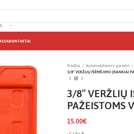
Ą
CIJA
KONTAKTAI
Pradžia
Automobiliams ir garažui
3/8″ VERŽLIŲ IŠĖMĖJIMO ĮRANKIAI 
3/8″ VERŽLIŲ 
PAŽEISTOMS 
15.00
€