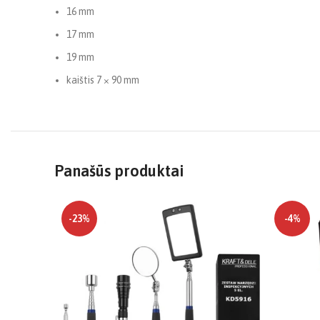
16 mm
17 mm
19 mm
kaištis 7 × 90 mm
Panašūs produktai
-23%
-4%