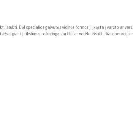
t. išsukti. Dėl specialios galvutės vidinės formos ji įkąsta į varžto ar veržl
žvelgiant į tikslumą, reikalingą varžtui ar veržlei išsukti, šiai operacijai