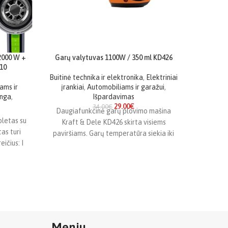
 2000 W +
Garų valytuvas 1100W / 350 ml KD426
LED ž
10
Buitinė technika ir elektronika
,
Elektriniai
Bui
ams ir
įrankiai
,
Automobiliams ir garažui
,
Autom
anga
,
Išpardavimas
se
29.00
€
34.00
€
Daugiafunkcinė garų plovimo mašina
Aukštos k
oletas su
Kraft & Dele KD426 skirta visiems
naudojam
tas turi
paviršiams. Garų temperatūra siekia iki
dirže
ičius: I
135 °C , o tai
galvos
Meniu